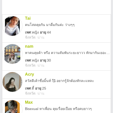
Tai
คนโสดคุยกัน มาดื่มกันค่ะ ว่างๆๆ
เพศ
:
หญิง
อายุ
:44
จังหวัด
:
น่าน
nam
หาคนคุยค้า หรือ ความสัมพันระยะยาวว ทักมากันเยอะๆ นะค้าพี่ๆ
เพศ
:
หญิง
อายุ
:30
จังหวัด
:
น่าน
Acry
สวัสดีเค้าชื่อมิ้นท์ 🥰 อยากรู้จักต้องทักละแหละ
เพศ
:
ดี้
อายุ
:25
จังหวัด
:
น่าน
Max
Bisexual หาเพื่อน คุยเรื่อยเปื่อย หรือคบยาวๆ