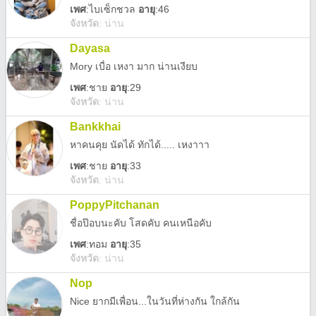
เพศ
:
ไบเซ็กชวล
อายุ
:46
จังหวัด
:
น่าน
Dayasa
Mory เบื่อ เหงา มาก น่านเงียบ
เพศ
:
ชาย
อายุ
:29
จังหวัด
:
น่าน
Bankkhai
หาคนคุย นัดได้ ทักได้..... เหงาาา
เพศ
:
ชาย
อายุ
:33
จังหวัด
:
น่าน
PoppyPitchanan
ชื่อป๊อบนะคับ โสดคับ คนเหนือคับ
เพศ
:
ทอม
อายุ
:35
จังหวัด
:
น่าน
Nop
Nice ยากมีเพื่อน...ในวันที่ห่างกัน ใกล้กัน