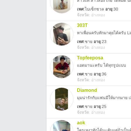
สาวแท้ สาวสอง เกย์ ได้หมด นั
เพศ
:
ไบเซ็กชวล
อายุ
:30
จังหวัด
:
อ่างทอง
303T
หาเพื่อนครับทักมาคุยได้ครับ 
เพศ
:
ชาย
อายุ
:23
จังหวัด
:
อ่างทอง
Topfeeposa
แอดมานะครับ ได้ทุกรูปแบบ
เพศ
:
ชาย
อายุ
:36
จังหวัด
:
อ่างทอง
Diamond
มุมน่ารักกับแฟนมีให้มากมาย เ
เพศ
:
ชาย
อายุ
:25
จังหวัด
:
อ่างทอง
aok
ใครเหงาทักได้นะคับแต่ถ้าเป็น