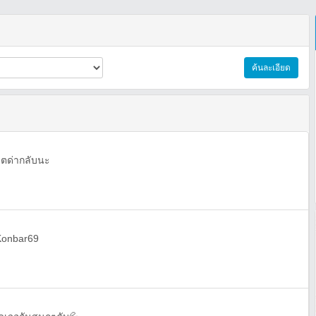
ค้นละเอียด
ตด่ากลับนะ
:Konbar69