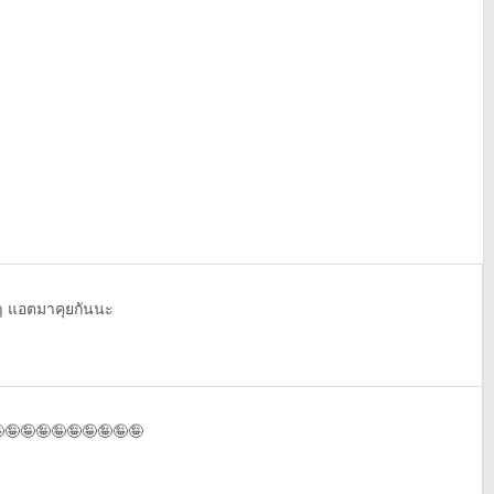
อะๆ แอตมาคุยกันนะ
🤪🤪🤪🤪🤪🤪🤪🤪🤪