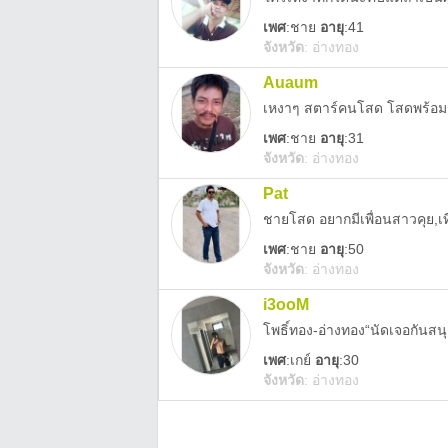
เพศ
:
ชาย
อายุ
:41
จังหวัด
:
อ่างทอง
Auaum
เหงาๆ สตาร์คนโสด โสดพร้อ
เพศ
:
ชาย
อายุ
:31
จังหวัด
:
อ่างทอง
Pat
ชายโสด อยากมีเพื่อนสาวคุย,เท
เพศ
:
ชาย
อายุ
:50
จังหวัด
:
อ่างทอง
i3ooM
โพธิ์ทอง-อ่างทอง“นัดเจอกันสน
เพศ
:
เกย์
อายุ
:30
จังหวัด
:
อ่างทอง