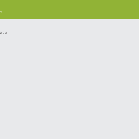
รา
ดวง