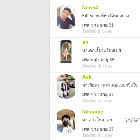
New54
54” ชายแท้ทำได้ทุกอย่าง
เพศ
:
ชาย
อายุ
:31
จังหวัด
:
อ่างทอง
อร
หาเด็กเลี้ยงพร้อมเปย์
เพศ
:
หญิง
อายุ
:68
จังหวัด
:
อ่างทอง
Aek
หาเพื่อนหาแฟนคุยแบบจริงใจ
เพศ
:
ชาย
อายุ
:37
จังหวัด
:
อ่างทอง
Nikname
หา สาวใหญ่ คุย…….. 😛😛😛
เพศ
:
ชาย
อายุ
:37
จังหวัด
:
อ่างทอง