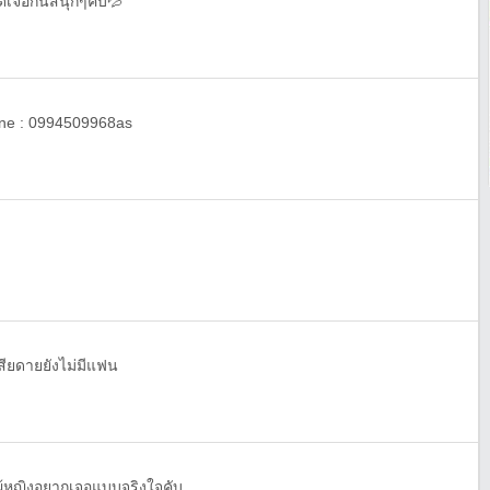
ดเจอกันสนุกๆคับ💦
Line : 0994509968as
สียดายยังไม่มีแฟน
ผุ้หญิงอยากเจอแบบจริงใจคับ