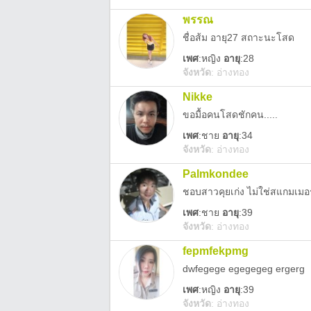
พรรณ
ชื่อส้ม อายุ27 สถาะนะโสด
เพศ
:
หญิง
อายุ
:28
จังหวัด
:
อ่างทอง
Nikke
ขอมื้อคนโสดชักคน.....
เพศ
:
ชาย
อายุ
:34
จังหวัด
:
อ่างทอง
Palmkondee
ชอบสาวคุยเก่ง ไม่ใช่สแกมเมอ
เพศ
:
ชาย
อายุ
:39
จังหวัด
:
อ่างทอง
fepmfekpmg
dwfegege egegegeg ergerg
เพศ
:
หญิง
อายุ
:39
จังหวัด
:
อ่างทอง