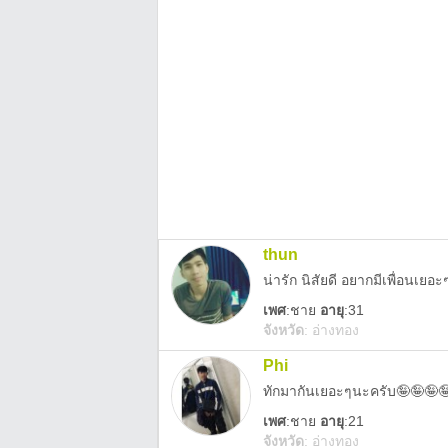
thun
น่ารัก นิสัยดี อยากมีเพื่อนเย
เพศ
:
ชาย
อายุ
:31
จังหวัด
:
อ่างทอง
Phi
ทักมากันเยอะๆนะครับ🤪🤪🤪
เพศ
:
ชาย
อายุ
:21
จังหวัด
:
อ่างทอง