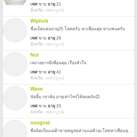
เพศ
:
ชาย
อายุ
:21
จังหวัด
:
เพชรบูรณ์
Wiphob
ชื่อเบ็คแฮมอายุ25 โสดครับ หาเพื่อนคุย หาแฟนครับ
เพศ
:
ชาย
อายุ
:26
จังหวัด
:
เพชรบูรณ์
Nut
เหงาอยากมีเพื่อนคุย เรื่องหัวใจ
เพศ
:
ชาย
อายุ
:41
จังหวัด
:
เพชรบูรณ์
Wave
นัดยิ้ม เขาค้อ อายุเท่าไหร่ได้หมดงับ😊
เพศ
:
ชาย
อายุ
:20
จังหวัด
:
เพชรบูรณ์
nongnid
ชื่อนิดเป็นแม่ค้าขายหมูสดส่วนแม่ค้าอ่ะโสดหาเพื่อนคุยหาคนคุยหาคนจริงใจ