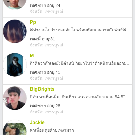
เพศ
:
ชาย
อายุ
:24
จังหวัด
:
เพชรบูรณ์
Pp
❌ทำงานไม่ว่างตอบค่ะ ไม่พร้อมพัฒนาความสัมพันธ์❌
เพศ
:
ดี้
อายุ
:31
จังหวัด
:
เพชรบูรณ์
M
ถ้าคิดว่าตัวเองยังมีตำหนิ ก็อย่าไปว่าตำหนิคนอื่นออกมาคุยกัน
เพศ
:
ชาย
อายุ
:41
จังหวัด
:
เพชรบูรณ์
BigBrights
ดีคับ หาเพื่อนดื่ม_กินเที่ยว แนวความลับ ขนาด 54.5"
เพศ
:
ชาย
อายุ
:28
จังหวัด
:
เพชรบูรณ์
Jackie
หาเพื่อนคุยค้าบเหงามาก