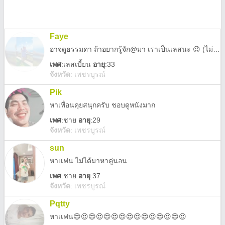
Faye
อาจดูธรรมดา ถ้าอยากรู้จัก@มา เราเป็นเลสนะ 😉 (ไม่รับผู้ชายนะคะ)
เพศ
:
เลสเบี้ยน
อายุ
:33
จังหวัด
:
เพชรบูรณ์
Pik
หาเพื่อนคุยสนุกครับ ชอบดูหนังมาก
เพศ
:
ชาย
อายุ
:29
จังหวัด
:
เพชรบูรณ์
sun
หาเเฟน ไม่ได้มาหาคู่นอน
เพศ
:
ชาย
อายุ
:37
จังหวัด
:
เพชรบูรณ์
Pqtty
หาเเฟน😍😍😍😍😍😍😍😍😍😍😍😍😍😍😍