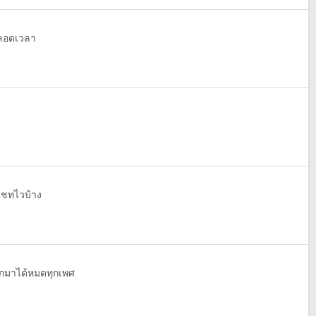
ตลอดเวลา
แชทไวบ้าง
กมาได้หมดทุกเพศ