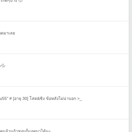
ีรักดีๆบ้าง 🥺
แอดมาเลย
💦
บ55" # [อายุ 30] โสด&ซิง ข้อหลังไม่น่าบอก >_
นคนอ้วนถ้าชอบก็แอดมาได้นะ