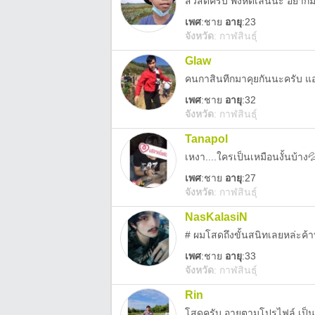
สวัสดีครับ พึ่งหัดเล่นน่ะ อยากม
เพศ
:
ชาย
อายุ
:23
จังหวัด
:
กาฬสินธุ์
Glaw
คนกาสินทีกมาคุยกันนะครับ 
เพศ
:
ชาย
อายุ
:32
จังหวัด
:
กาฬสินธุ์
Tanapol
เหงา....ใครเป็นเหมือนงั้นบ้าง
เพศ
:
ชาย
อายุ
:27
จังหวัด
:
กาฬสินธุ์
NasKalasiN
# ผมโสดถึงขั้นสนิทเลยหล่ะค้า
เพศ
:
ชาย
อายุ
:33
จังหวัด
:
กาฬสินธุ์
Rin
โสดครับ อายุตามโปรไฟล์ เป็