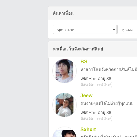
ค้นหาเพื่อน
หาเพื่อน ในจังหวัดกาฬสินธุ์
BS
หาสาวโสดจังหวัดการสินธ์ไม่ม
เพศ
:
ชาย
อายุ
:38
จังหวัด
:
กาฬสินธุ์
Jeew
คนง่ายๆแต่ใจไม่ง่ายรู้ทุกแบบ
เพศ
:
ชาย
อายุ
:36
จังหวัด
:
กาฬสินธุ์
Sxhxrt