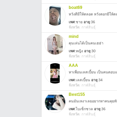
boat69
หวังดีมีให้ตลอด หวังตอกมีให้
เพศ
:
ชาย
อายุ
:36
จังหวัด
:
กาฬสินธุ์
mind
คุนเล่นได้เป็นคนเฮฮ่า
เพศ
:
หญิง
อายุ
:30
จังหวัด
:
กาฬสินธุ์
AAA
หาเพื่อนเลสเบี้ยน เป็นคนตอบ
เพศ
:
เลสเบี้ยน
อายุ
:34
จังหวัด
:
กาฬสินธุ์
Best155
คนมันเหงาเลยอยากหาคนคุยทั
เพศ
:
ไบเซ็กชวล
อายุ
:36
จังหวัด
:
กาฬสินธุ์