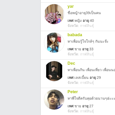
yar
ชื่อหญ้าอายุ39เป็นคน
เพศ
:
หญิง
อายุ
:40
จังหวัด
:
กาฬสินธุ์
babada
หาเพื่อนรู้ใจใกล้ๆ กันนะจ๊ะ
เพศ
:
ชาย
อายุ
:33
จังหวัด
:
กาฬสินธุ์
Dec
หาเพื่อนกิน เพื่อนเที่ยว เพื่อ
เพศ
:
เลสเบี้ยน
อายุ
:29
จังหวัด
:
กาฬสินธุ์
Peter
หาพี่ใจดีครับคุยด้วยนานๆฮ่ะะ
เพศ
:
ชาย
อายุ
:27
จังหวัด
:
กาฬสินธุ์