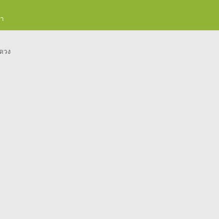
รา
ดวง