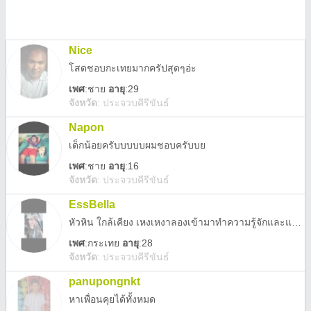
Nice
โสดชอบกะเทยมากครัปสุดๆอ่ะ
เพศ
:
ชาย
อายุ
:29
จังหวัด
:
ประจวบคีรีขันธ์
Napon
เด็กน้อยครับบบบบผมชอบครับบย
เพศ
:
ชาย
อายุ
:16
จังหวัด
:
ประจวบคีรีขันธ์
EssBella
หัวหิน ใกล้เคียง เหงเหงาลองเข้ามาทำความรู้จักและแลกเปลี่ยนประสบการณ์กันได้นะคะ เป็นคนนิสัยพอใช้ได้ขี้เกรงใจเขิลเก่ง ตัวจริงผอมบางผิวเข้ม (มีน่าอก + งู)
เพศ
:
กระเทย
อายุ
:28
จังหวัด
:
ประจวบคีรีขันธ์
panupongnkt
หาเพื่อนคุยได้ทั้งหมด