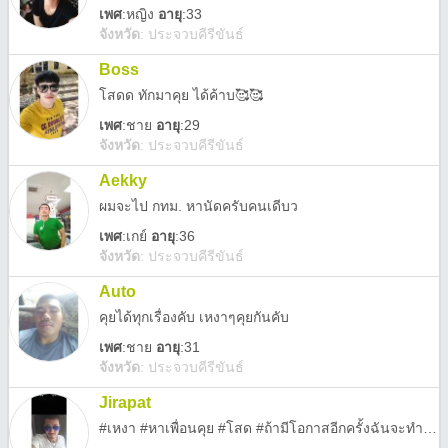
เพศ
:
หญิง
อายุ
:33
จังหวัด
:
ประจวบคีรีขันธ์
Boss
โสดด ทักมาคุย ได้ค้าบ🥰🥰​
เพศ
:
ชาย
อายุ
:29
จังหวัด
:
ประจวบคีรีขันธ์
Aekky
ผมจะไป กทม. หานัดครับคนเดีบว
เพศ
:
เกย์
อายุ
:36
จังหวัด
:
ประจวบคีรีขันธ์
Auto
คุยได้ทุกเรื่องคับ เหงาๆคุยกันคับ
เพศ
:
ชาย
อายุ
:31
จังหวัด
:
ประจวบคีรีขันธ์
Jirapat
#เหงา #หาเพื่อนคุย #โสด #ถ้ามีโอกาสอีกครั้งฉันจะทำมันให้ดีที่สุด(ความรัก)