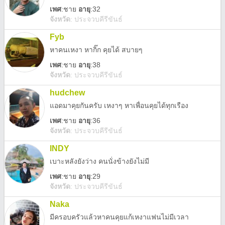
เพศ
:
ชาย
อายุ
:32
จังหวัด
:
ประจวบคีรีขันธ์
Fyb
หาคนเหงา หากิ๊ก คุยได้ สบายๆ
เพศ
:
ชาย
อายุ
:38
จังหวัด
:
ประจวบคีรีขันธ์
hudchew
แอดมาคุยกันครับ เหงาๆ หาเพื่อนคุยได้ทุกเรือง
เพศ
:
ชาย
อายุ
:36
จังหวัด
:
ประจวบคีรีขันธ์
INDY
เบาะหลังยังว่าง คนนั่งข้างยังไม่มี
เพศ
:
ชาย
อายุ
:29
จังหวัด
:
ประจวบคีรีขันธ์
Naka
มีครอบครัวแล้วหาคนคุยแก้เหงาแฟนไม่มีเวลา