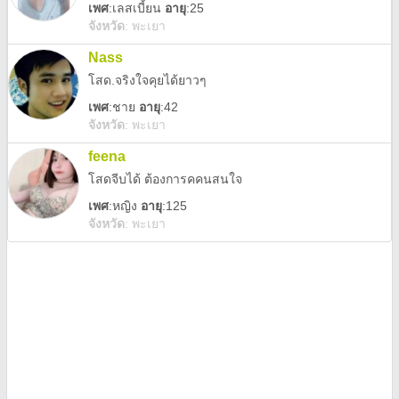
เพศ
:
เลสเบี้ยน
อายุ
:25
จังหวัด
:
พะเยา
Nass
โสด.จริงใจคุยได้ยาวๆ
เพศ
:
ชาย
อายุ
:42
จังหวัด
:
พะเยา
feena
โสดจีบได้ ต้องการคคนสนใจ
เพศ
:
หญิง
อายุ
:125
จังหวัด
:
พะเยา