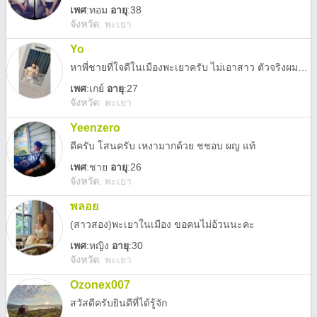
เพศ
:
ทอม
อายุ
:38
จังหวัด
:
พะเยา
Yo
หาพี่ชายที่ใจดีในเมืองพะเยาครับ ไม่เอาสาว ตัวจริงผมดูดีกว่าในรูปครับ
เพศ
:
เกย์
อายุ
:27
จังหวัด
:
พะเยา
Yeenzero
ดีครับ โสนครับ เหงามากด้วย ชชอบ ผญ แท้
เพศ
:
ชาย
อายุ
:26
จังหวัด
:
พะเยา
พลอย
(สาวสอง)พะเยาในเมือง ขอคนไม่อ้วนนะคะ
เพศ
:
หญิง
อายุ
:30
จังหวัด
:
พะเยา
Ozonex007
สวัสดีครับยินดีที่ได้รู้จัก