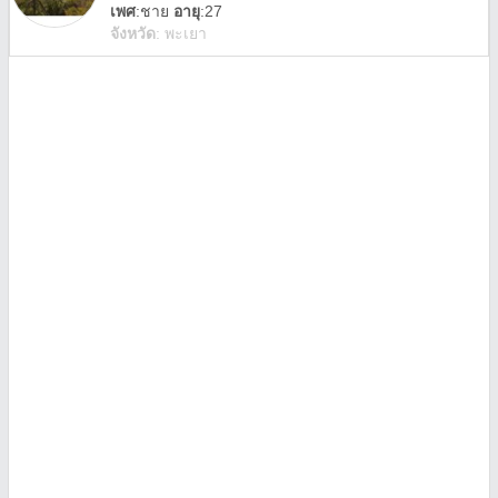
เพศ
:
ชาย
อายุ
:27
จังหวัด
:
พะเยา