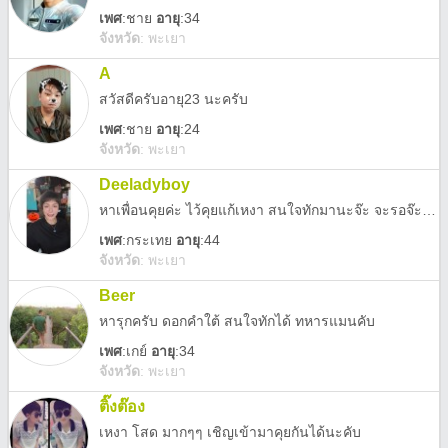
เพศ
:
ชาย
อายุ
:34
จังหวัด
:
พะเยา
A
สวัสดีครับอายุ23 นะครับ
เพศ
:
ชาย
อายุ
:24
จังหวัด
:
พะเยา
Deeladyboy
หาเพื่อนคุยค่ะ ไว้คุยแก้เหงา สนใจทักมานะจ๊ะ จะรอจ๊ะหนุ่มๆๆ
เพศ
:
กระเทย
อายุ
:44
จังหวัด
:
พะเยา
Beer
หารุกครับ ดอกคำใต้ สนใจทักได้ ทหารแมนคับ
เพศ
:
เกย์
อายุ
:34
จังหวัด
:
พะเยา
ติ๊งต๊อง
เหงา โสด มากๆๆ เชิญเข้ามาคุยกันได้นะคับ