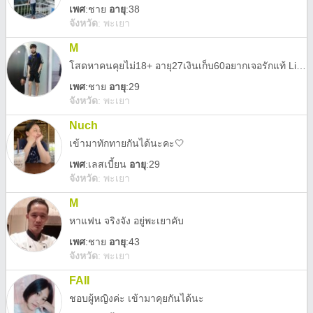
เพศ
:
ชาย
อายุ
:38
จังหวัด
:
พะเยา
M
โสดหาคนคุยไม่18+ อายุ27เงินเก็บ60อยากเจอรักแท้ Line: mixza5599
เพศ
:
ชาย
อายุ
:29
จังหวัด
:
พะเยา
Nuch
เข้ามาทักทายกันได้นะคะ🤍
เพศ
:
เลสเบี้ยน
อายุ
:29
จังหวัด
:
พะเยา
M
หาแฟน จริงจัง อยู่พะเยาคับ
เพศ
:
ชาย
อายุ
:43
จังหวัด
:
พะเยา
FAII
ชอบผู้หญิงค่ะ เข้ามาคุยกันได้นะ