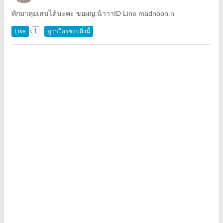
ทักมาคุยเล่นได้นะคะ ขอผญ.น้าาาID Line madnoon.n
1
Like
ดูว่าใครชอบสิ่งนี้