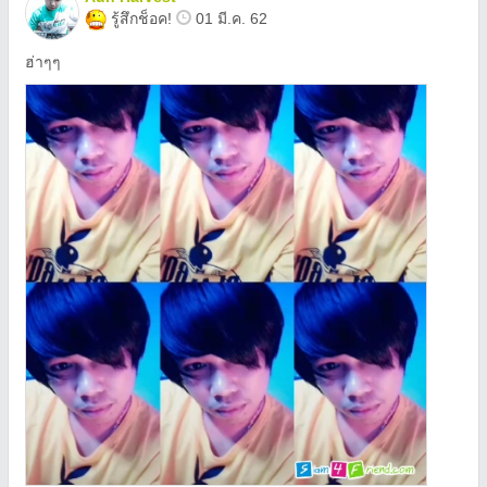
รู้สึกช็อค!
01 มี.ค. 62
ฮ่าๆๆ