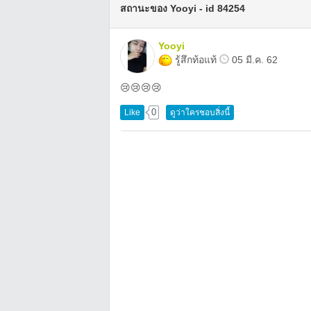
สถานะของ Yooyi - id 84254
Yooyi
รู้สึกท้อแท้
05 มี.ค. 62
😢😢😢😢
0
Like
ดูว่าใครชอบสิ่งนี้