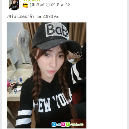
รู้สึกชิลล์
09 มี.ค. 62
เฟิร์น แอดมาจ้า ffern1993 ค่ะ