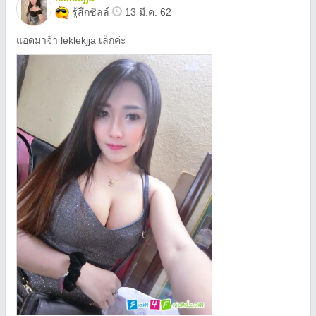
รู้สึกชิลล์
13 มี.ค. 62
แอดมาจ้า leklekjja เล็กค่ะ