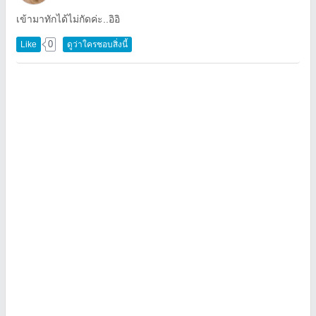
เข้ามาทักได้ไม่กัดค่ะ..อิอิ
0
Like
ดูว่าใครชอบสิ่งนี้