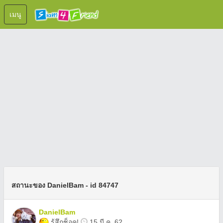
เมนู
สถานะของ DanielBam - id 84747
DanielBam
รู้สึกช็อค!
15 มี.ค. 62