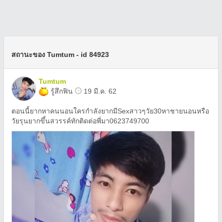
สถานะของ Tumtum - id 84923
Tumtum
รู้สึกฟิน
19 มี.ค. 62
ตอนนี้ยากหาคนนอนใครกำลังยากมีSexสาวๆวัย30หาชายนอนหรือ
วัยรุนยากขึ้นสวรรค์​ทักติดต่อพี่มา0623749700