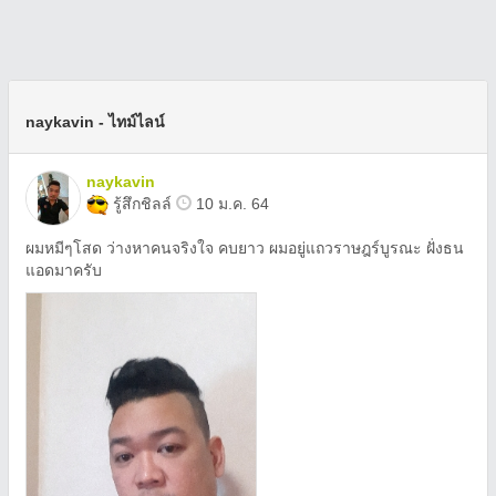
naykavin - ไทม์ไลน์
naykavin
รู้สึกชิลล์
10 ม.ค. 64
ผมหมีๆโสด ว่างหาคนจริงใจ คบยาว ผมอยู่แถวราษฎร์บูรณะ ฝั่งธน
แอดมาครับ