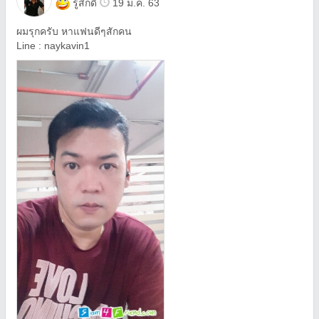
รู้สึกดี
19 ม.ค. 63
ผมรุกครับ หาแฟนดีๆสักคน
Line : naykavin1