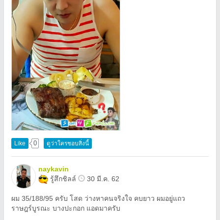
0
Like
ดูว่าใครชอบสิ่งนี้
naykavin
รู้สึกชิลล์
30 มี.ค. 62
ผม 35/188/95 ครับ โสด ว่างหาคนจริงใจ คบยาว ผมอยู่แถว
ราษฎร์บูรณะ บางปะกอก แอดมาครับ