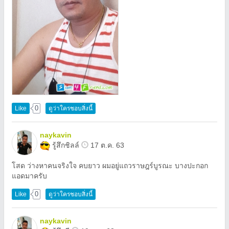
0
Like
ดูว่าใครชอบสิ่งนี้
naykavin
รู้สึกชิลล์
17 ต.ค. 63
โสด ว่างหาคนจริงใจ คบยาว ผมอยู่แถวราษฎร์บูรณะ บางปะกอก
แอดมาครับ
0
Like
ดูว่าใครชอบสิ่งนี้
naykavin