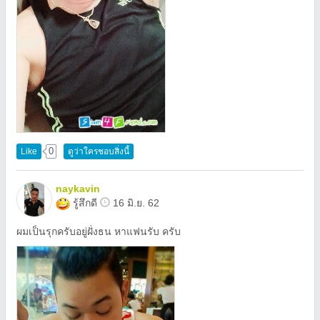
0
Like
ดูว่าใครชอบสิ่งนี้
naykavin
รู้สึกดี
16 มิ.ย. 62
ผมเป็นรุกครับอยู่ฝั่งธน หาแฟนรับ ครับ