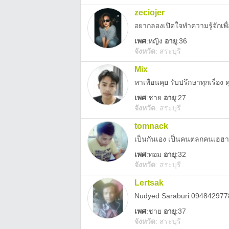
zeciojer
อยากลองเปิดใจทำความรู้จักเพื่
เพศ
:
หญิง
อายุ
:36
จังหวัด
:
สระบุรี
Mix
หาเพื่อนคุย รับปรึกษาทุกเรื่อง ค
เพศ
:
ชาย
อายุ
:27
จังหวัด
:
สระบุรี
tomnack
เป็นกันเอง เป็นคนตลกคนเฮฮา
เพศ
:
ทอม
อายุ
:32
จังหวัด
:
สระบุรี
Lertsak
Nudyed Saraburi 094842977
เพศ
:
ชาย
อายุ
:37
จังหวัด
:
สระบุรี