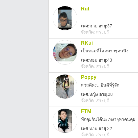
Rut
.... ... .... ... .... .. .... .... .. .... ..
เพศ
:
ชาย
อายุ
:37
จังหวัด
:
สระบุรี
RKui
เป็นทอมที่โสดมากๆคนนึง
เพศ
:
ทอม
อายุ
:43
จังหวัด
:
สระบุรี
Poppy
สวัสดีค่ะ.. ยินดีที่รู้จัก
เพศ
:
หญิง
อายุ
:28
จังหวัด
:
สระบุรี
FTM
ทักคุยกันได้นะเหงาๆหาคนคุย
เพศ
:
ทอม
อายุ
:32
จังหวัด
:
สระบุรี