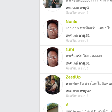
หาเพื่อนคุยยยยจ้าาาา ทักมาได
เพศ
:
ทอม
อายุ
:31
จังหวัด
:
สระบุรี
Nonte
Top only หา​เพื่อน​รับ​ แมน​ๆ​ ไ
เพศ
:
เกย์
อายุ
:61
จังหวัด
:
สระบุรี
นนท
หาเพื่อน​รับ ไม่​แสดง​ออก
เพศ
:
เกย์
อายุ
:61
จังหวัด
:
สระบุรี
ZeedUp
หาแฟนครับ สาวโสดไม่มีแฟนแ
เพศ
:
ชาย
อายุ
:42
จังหวัด
:
สระบุรี
A
แอด team มานะครับหาเพื่อน 