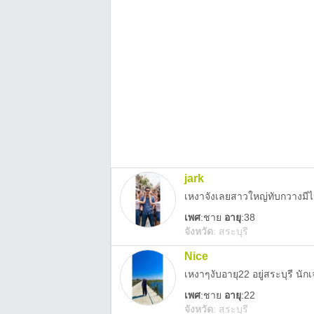
jark
เหงา​จัง​เลย​สาว​ใหญ่​ทับ​กวาง​ม
เพศ
:
ชาย
อายุ
:38
จังหวัด
:
สระบุรี
Nice
เหงาๆงับอายุ22 อยู่สระบุรี นัก
เพศ
:
ชาย
อายุ
:22
จังหวัด
:
สระบุรี