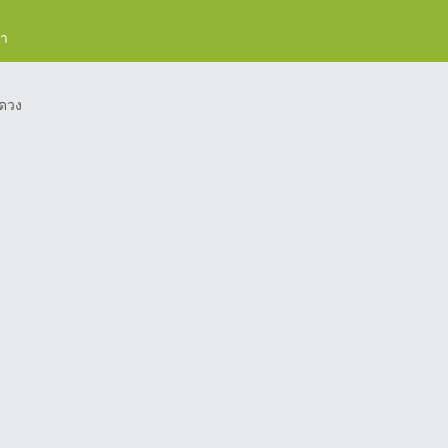
รา
ดวง