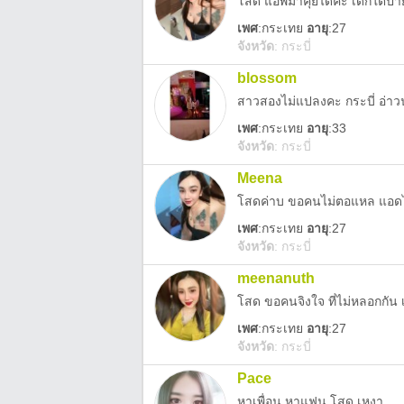
โสด แอพมาคุยได้คะ เด็กใต้ป้าย
เพศ
:
กระเทย
อายุ
:27
จังหวัด
:
กระบี่
blossom
สาวสองไม่แปลงคะ กระบี่ อ่าว
เพศ
:
กระเทย
อายุ
:33
จังหวัด
:
กระบี่
Meena
โสดค่าบ ขอคนไม่ตอแหล แอดไลน
เพศ
:
กระเทย
อายุ
:27
จังหวัด
:
กระบี่
meenanuth
โสด ขอคนจิงใจ ที่ไม่หลอกกั
เพศ
:
กระเทย
อายุ
:27
จังหวัด
:
กระบี่
Pace
หาเพื่อน หาแฟน โสด เหงา