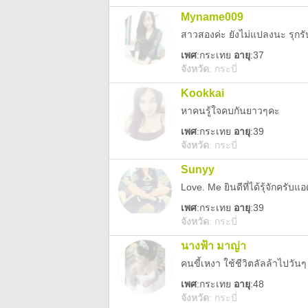
Myname009
สาวสองค่ะ ยังไม่แปลงนะ รุกรับ
เพศ
:
กระเทย
อายุ
:37
จังหวัด
:
กระบี่
Kookkai
หาคนรู้ใจคบกันยาวๆคะ
เพศ
:
กระเทย
อายุ
:39
จังหวัด
:
กระบี่
Sunyy
Love. Me ยินดีที่ได้รุ้จักครั
เพศ
:
กระเทย
อายุ
:39
จังหวัด
:
กระบี่
นางฟ้า มาญ่า
คนขี้เหงา ใช้ชีวิตลัลล้าไปวัน
เพศ
:
กระเทย
อายุ
:48
จังหวัด
:
กระบี่