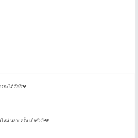
ใครกะได้🥺😢💔
ใหม่ หลายครั้ง เบื่อ🥺😢💔