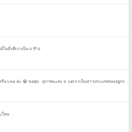
ในสิ่งที่เราเป็น☺️💜☺️
🤗หาเพื่อน..เพิ่ม++ Facebook หรือ Line ค่ะ 😁 ขอคุย...สุภาพนะค่ะ☺️ แต่เราเป็นสาวประเภทสองอยู่กระบี่ค่ะ ถ้าไม่รังเกียจกัน😉 แอด++เพิ่มมาเปนเพื่อนกันได้นะค่ะ😉
บบใหน