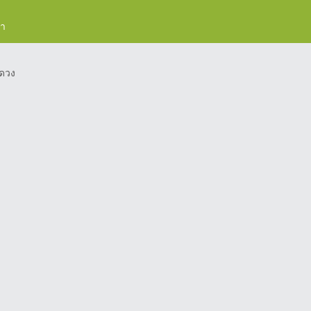
รา
ดวง