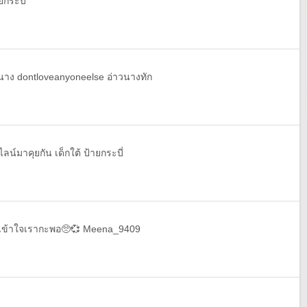
กระบี่
นาง dontloveanyoneelse อ่าวนางทัก
์มาคุยกัน เด็กใต้ ป้ายกระบี่
น เข้าใจเรากะพอ🥺💞 Meena_9409