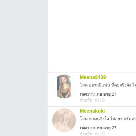
Meena9409
โสด อยากมีแฟน ที่คบจริงจัง 
เพศ
:
กระเทย
อายุ
:27
จังหวัด
:
กระบี่
Meenakuki
โสด หาคนจิงใจ ไม่อยากเริ่มต้น
เพศ
:
กระเทย
อายุ
:27
จังหวัด
:
กระบี่