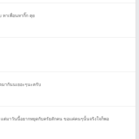
 หาเพื่อนหากิ๊ก คุย
บแอดมากันนเยอะๆนะครับ
ๆ แต่มาวันนี้อยากหยุดกับครัยสักคน ขอแค่คนๆนั้นจริงใจก็พอ