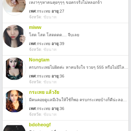
เหงาๆๆหาคนคุยๆๆๆ ขอครจริงไม่หลอกจ้า
เพศ
:
กระเทย
อายุ
:27
จังหวัด
:
ชัยนาท
miww
โสด โสด โสดดดด.... จีบเลย
เพศ
:
กระเทย
อายุ
:39
จังหวัด
:
ชัยนาท
Nongtam
ครบกระเทยไม่ผิดค่ะ หาคนจิงใจ รวยๆ 555 หรือไม่มีไลน์ก็โทรได้น่ะค่ะ 0918376772
เพศ
:
กระเทย
อายุ
:36
จังหวัด
:
ชัยนาท
กระเทย แล้วงัย
มีคนคอยดูแลมีเงินให้ใช้ก็พอ ครบกระเทยบ้างก็ดีน่ะลองดูเราไม่นอกใจ โทรก็ได้ถ้าขี้เกียดแอดไลน์ 0918376772
เพศ
:
กระเทย
อายุ
:36
จังหวัด
:
ชัยนาท
bdoheogf