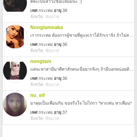
ดีค่ะเปนสาว2ชื่อเเหม่มนะ :)
เพศ
:
กระเทย
อายุ
:38
จังหวัด
:
ชัยนาท
Nongtamnaka
เรากระเทย ต้องการผู้ชายที่ดูแลเราได้รักเราจิง ถ้าไม่สนใจจิงๆขอร้องอย่าแอด เพราะกำลังรักษาหัวใจอยู่ ขอรับแค่ผชน่ะค่ะ0918376772
เพศ
:
กระเทย
อายุ
:36
จังหวัด
:
ชัยนาท
nongtam
แค่จะหาสามีมาตีตาสักคนเนี่ยยากจิงๆ ถ้ามีบอกหน่อยดิว่าเป็นงัยง่ายน่่ะ แต่ไม่ได้ล้าน ถ้าขี้เกียรพิดก็โทรมาน่่ะ0811133890
เพศ
:
กระเทย
อายุ
:36
จังหวัด
:
ชัยนาท
nu_eif
มาคุยเป็นเพื่อนกัน ขอจริงใจ ไม่ไก่กา *หาแฟน หาเพื่อน*
เพศ
:
กระเทย
อายุ
:37
จังหวัด
:
ชัยนาท