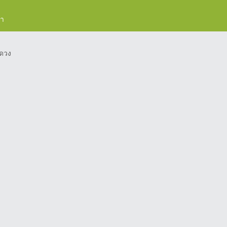
รา
ดวง