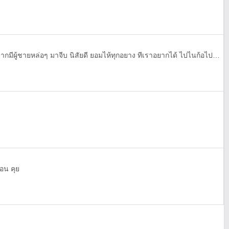
อยากไห้มีคนมาทัก มาคุยกัน อยากมีผู้ชายหล่อๆ มาจีบ นิสัยดี ยอมไห้ทุกอยาง ทีเราอยากได้ ไปไนก้อไปด้วยกัน แค่นี้เราก้อมีความสุขแย้ว..
อน คุย