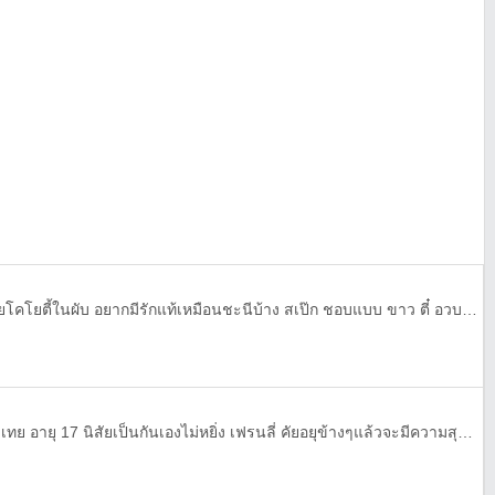
แอ๋ม ค่ะ อายุ22 ทำงาน เดินสายโคโยตี้ในผับ อยากมีรักแท้เหมือนชะนีบ้าง สเป๊ก ชอบแบบ ขาว ตี๋ อวบ+อ้วน
สวัสดีค่ะ ชื่อไอติมนะค๊ะ เป็นกะเทย อายุ 17 นิสัยเป็นกันเองไม่หยิ่ง เฟรนลี่ คัยอยุข้างๆแล้วจะมีความสุข หัวเราะทั้งวัน อยากมีแฟน อายุประมาณ 15-17 ค่ะ เหงามะโลย