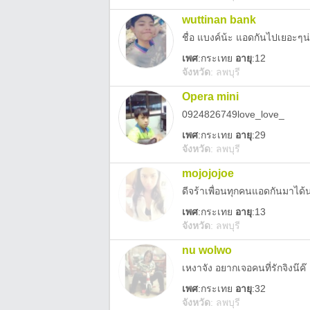
wuttinan bank
ชื่อ แบงค์น้ะ แอดกันไปเยอะๆน
เพศ
:
กระเทย
อายุ
:12
จังหวัด
:
ลพบุรี
Opera mini
0924826749love_love_
เพศ
:
กระเทย
อายุ
:29
จังหวัด
:
ลพบุรี
mojojojoe
ดีจร้าเพื่อนทุกคนแอดกันมาได้
เพศ
:
กระเทย
อายุ
:13
จังหวัด
:
ลพบุรี
nu wolwo
เหงาจัง อยากเจอคนที่รักจิงน๊ค๊
เพศ
:
กระเทย
อายุ
:32
จังหวัด
:
ลพบุรี