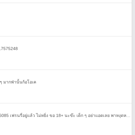
817575248
ๆ มากฟ่านั้นก้อโอเค
หาเพื่อน/... คุยแอดได้จ๊ะ 28AF6085 เฟรนรี่อยู่แล้ว ไม่หยิ่ง ขอ 18+ นะข๊ะ เด็ก ๆ อย่าแอดเลย พาหงุดหงิด ฮ่า ๆ