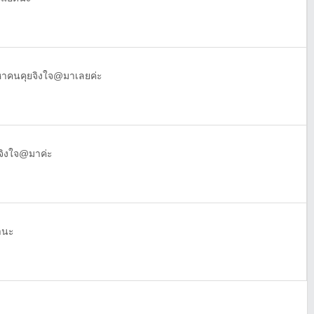
 หาคนคุยจิงใจ@มาเลยค่ะ
 จิงใจ@มาค่ะ
านะ