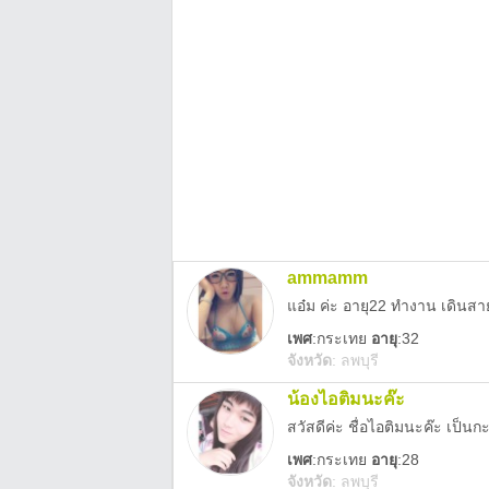
ammamm
เพศ
:
กระเทย
อายุ
:32
จังหวัด
:
ลพบุรี
น้องไอติมนะค๊ะ
เพศ
:
กระเทย
อายุ
:28
จังหวัด
:
ลพบุรี