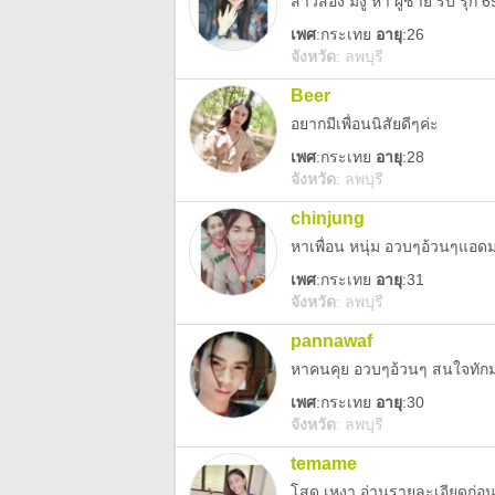
สาวสอง มีงู หา ผู้ชาย รับ รุก 6
เพศ
:
กระเทย
อายุ
:26
จังหวัด
:
ลพบุรี
Beer
อยากมีเพื่อนนิสัยดีๆค่ะ
เพศ
:
กระเทย
อายุ
:28
จังหวัด
:
ลพบุรี
chinjung
หาเพื่อน หนุ่ม อวบๆอ้วนๆแอ
เพศ
:
กระเทย
อายุ
:31
จังหวัด
:
ลพบุรี
pannawaf
หาคนคุย อวบๆอ้วนๆ สนใจทักม
เพศ
:
กระเทย
อายุ
:30
จังหวัด
:
ลพบุรี
temame
โสด เหงา อ่านรายละเอียดก่