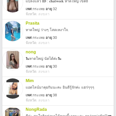
แปลงแล้ว 𝐈𝐃 : 𝐜𝐡𝐚𝐭𝐰𝐞𝐞𝐤 หาดใหญ่ เขต8
เพศ
:
กระเทย
อายุ
:32
จังหวัด
:
สงขลา
Prasita
หาดใหญ่ ว่างๆ โสดเหงาใจ.
เพศ
:
กระเทย
อายุ
:30
จังหวัด
:
สงขลา
nong
🐍หาดใหญ่ นัดได้ค่ะ🐍
เพศ
:
กระเทย
อายุ
:30
จังหวัด
:
สงขลา
Mim
แอดไลน์มาคุยกันนะคะ ยินดีรู้จักค่ะ แฮร่ๆๆๆ
เพศ
:
กระเทย
อายุ
:38
จังหวัด
:
สงขลา
NongRada