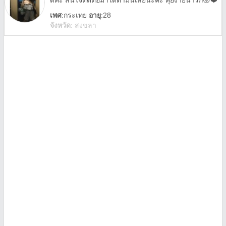
ดีค่ะ สนใจติดต่อมาได้ตามนี้เลยนะคะ คุยง่ายน่ารัก😛❤️
เพศ
:
กระเทย
อายุ
:28
จังหวัด
:
สงขลา