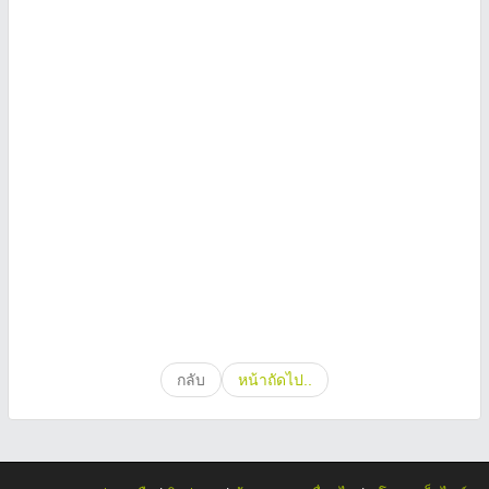
กลับ
หน้าถัดไป..