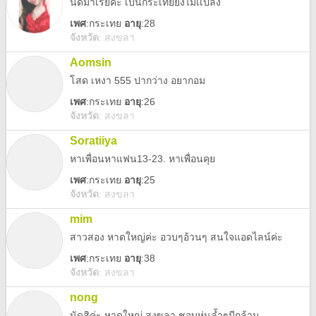
นัดมาเรยค่ะ เป็นกระเทยยังไม่เเปลง
เพศ
:
กระเทย
อายุ
:28
จังหวัด
:
สงขลา
Aomsin
โสด เหงา 555 ปากว่าง อยากอม
เพศ
:
กระเทย
อายุ
:26
จังหวัด
:
สงขลา
Soratiiya
หาเพื่อนหาแฟน13-23. หาเพื่อนคุย
เพศ
:
กระเทย
อายุ
:25
จังหวัด
:
สงขลา
mim
สาวสอง หาดใหญ่ค่ะ อวบๆอ้วนๆ สนใจแอดไลน์ค่ะ
เพศ
:
กระเทย
อายุ
:38
จังหวัด
:
สงขลา
nong
นัดสิค่ะ หาดใหญ่ สงขลา ชอบหุ่นล้ำๆมีกล้าม