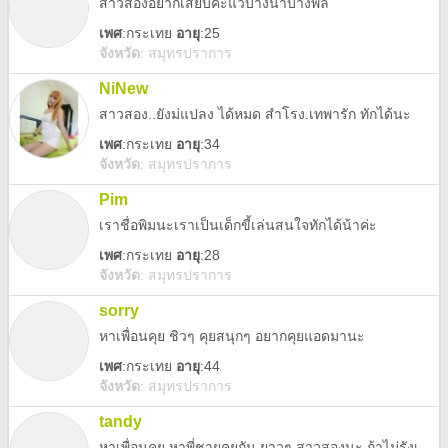
สาวสองอยากเสียบค่ะแวบางนาบางพลี
เพศ
:
กระเทย
อายุ
:25
จังหวัด
:
สมุทรปราการ
NiNew
สาวสอง..ยังม่แปลง ได้หมด สำโรง.เทพารัก ทักได้นะ
เพศ
:
กระเทย
อายุ
:34
จังหวัด
:
สมุทรปราการ
Pim
เราชื่อพิมนะเราเป็นเด็กขี้เล่นสนใจทักได้น้าค่ะ
เพศ
:
กระเทย
อายุ
:28
จังหวัด
:
สมุทรปราการ
sorry
หาเพื่อนคุย ชิวๆ คุยสนุกๆ อยากคุยแอดมานะ
เพศ
:
กระเทย
อายุ
:44
จังหวัด
:
สมุทรปราการ
tandy
หาเพื่อนคุย หาพี่ชายคุยกัน ยาวๆ สาวสองนะ ถ้าไม่รังเกียจมาคุยได้