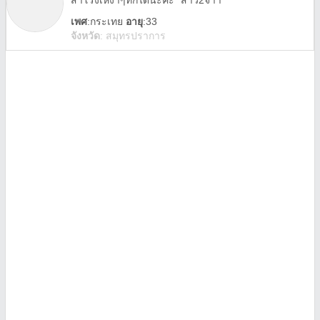
สำโรงเหงาๆทักได้นะคะ *สาว2จ้าา**
เพศ
:
กระเทย
อายุ
:33
จังหวัด
:
สมุทรปราการ