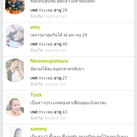
ชอบคนหุ่นหมี คุยแล้วไม่หายมีมั้ยคะ
เพศ
:
กระเทย
อายุ
:29
จังหวัด
:
สมุทรสาคร
amy
เหงาๆมาคุยกันได้ id am.my.19
เพศ
:
กระเทย
อายุ
:40
จังหวัด
:
สมุทรสาคร
Ninewsupatsara
นัดเจอได้คะสมุทรสาครทักมา
เพศ
:
กระเทย
อายุ
:27
จังหวัด
:
สมุทรสาคร
Took
เป็นสาวประเภทสองหาเพื่อนคุยแก้เหงาค่ะ
เพศ
:
กระเทย
อายุ
:43
จังหวัด
:
สมุทรสาคร
sammy
เป็นสาว2 ขี้เหงา พึ่งอกหัก อยากมีคนคุยไว้คอยแก้เหงา