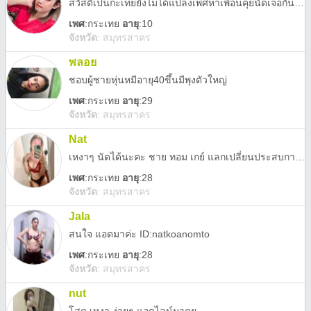
สวัสดีเป็นกะเทยยังไม่ได้แปลงเพศหาเพื่อนคุยนัดเจอกันได้นะค่ะเหงาทักมาคุยได้
เพศ
:
กระเทย
อายุ
:10
จังหวัด
:
สมุทรสาคร
พลอย
ชอบผู้ชายหุ่นหมีอายุ40ขึ้นมีพุงตัวใหญ่
เพศ
:
กระเทย
อายุ
:29
จังหวัด
:
สมุทรสาคร
Nat
เหงาๆ นัดได้นะคะ ชาย ทอม เกย์ แลกเปลี่ยนประสบการณ์
เพศ
:
กระเทย
อายุ
:28
จังหวัด
:
สมุทรสาคร
Jala
สนใจ แอดมาค่ะ ID:natkoanomto
เพศ
:
กระเทย
อายุ
:28
จังหวัด
:
สมุทรสาคร
nut