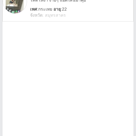
โสด เหงา ง่ายๆ แอดไลน์มาคุย
เพศ
:
กระเทย
อายุ
:22
จังหวัด
:
สมุทรสาคร