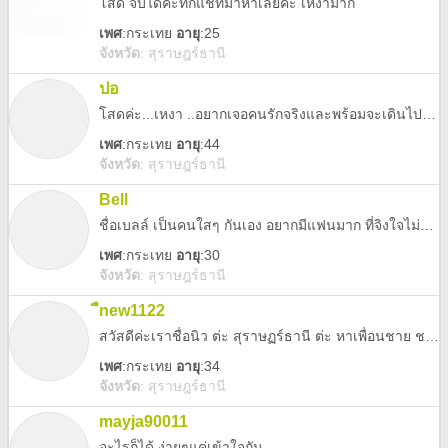
โสด จีบได้ค่ะทักแชทมาหาเลยค่ะ เหงามาก
เพศ
:
กระเทย
อายุ
:25
จังหวัด
:
สุราษฎร์ธานี
ปอ
โสดค่ะ...เหงา ..อยากเจอคนรักจริงและพร้อมจะเดินไปด้วยกัน 0863076916
เพศ
:
กระเทย
อายุ
:44
จังหวัด
:
สุราษฎร์ธานี
Bell
ชื่อเบลล์ เป็นคนใสๆ กันเอง อยากมีแฟนมาก ที่จิงใจไม่นอกใจ นัดเจอได้
เพศ
:
กระเทย
อายุ
:30
จังหวัด
:
สุราษฎร์ธานี
ืnew1122
สวัสดีค่ะเราชื่อนิว ต่ะ สุราษฏร์ธานี ต่ะ หาเพื่อนชาย ชายแท้อยากมีแฟนเป็นกระเทยเข้ามาคุ้ยกันได้นะค่ะ
เพศ
:
กระเทย
อายุ
:34
จังหวัด
:
สุราษฎร์ธานี
mayja90011
อะไรก็ได้ ง่ายๆแค่เข้าใจกัน