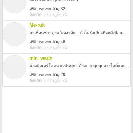
เพศ
:
กระเทย
อายุ
:32
จังหวัด
:
สุราษฎร์ธานี
Me-ruk
หาเพื่อนชายคุยแก้เหงาค๊ะ....ถ้าไม่รังเกียจที่จะมีเพื่อนเป็นกระเทย....ก็ยินดีค๊ะ....
เพศ
:
กระเทย
อายุ
:46
จังหวัด
:
สุราษฎร์ธานี
min_warin
น้องมิณทร์โสดหาเเฟนคุย !!คัยอยากคุยคุยทางไลค์และwechatได้!!
เพศ
:
กระเทย
อายุ
:29
จังหวัด
:
สุราษฎร์ธานี