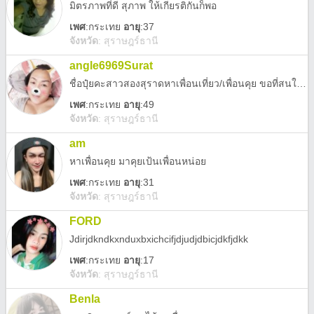
มิตรภาพที่ดี สุภาพ ให้เกียรติกันก็พอ
เพศ
:
กระเทย
อายุ
:37
จังหวัด
:
สุราษฎร์ธานี
angle6969Surat
ชื่อปุ๋ยคะสาวสองสุราดหาเพื่อนเที่ยว/เพื่อนคุย ขอที่สนใจจริงๆ นะคะ ศูนย์แปดหกเก้าสี่ศูนย์เจ็ดสี่เก้าเก้า
เพศ
:
กระเทย
อายุ
:49
จังหวัด
:
สุราษฎร์ธานี
am
หาเพื่อนคุย มาคุยเป้นเพื่อนหน่อย
เพศ
:
กระเทย
อายุ
:31
จังหวัด
:
สุราษฎร์ธานี
FORD
Jdirjdkndkxnduxbxichcifjdjudjdbicjdkfjdkk
เพศ
:
กระเทย
อายุ
:17
จังหวัด
:
สุราษฎร์ธานี
Benla