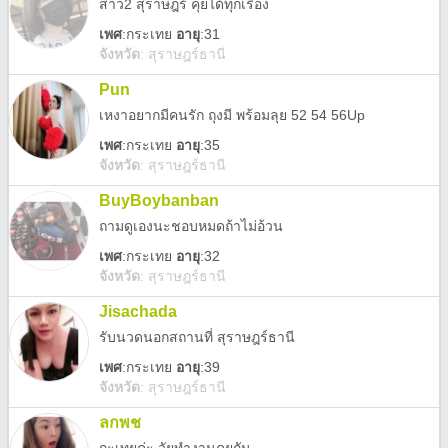
สาว2 สุราษฎร์ คุยได้ทุกเรื่อง
เพศ
:
กระเทย
อายุ
:31
จังหวัด
:
สุราษฎร์ธานี
Pun
เหงาอยากมีคนรัก ถุงมี พร้อมลุย 52 54 56Up
เพศ
:
กระเทย
อายุ
:35
จังหวัด
:
สุราษฎร์ธานี
BuyBoybanban
ถามดูเองนะชอบหมดถ้าไม่อ้วน
เพศ
:
กระเทย
อายุ
:32
จังหวัด
:
สุราษฎร์ธานี
Jisachada
รับนวดนอกสถานที่​ สุราษฎร์ธานี​
เพศ
:
กระเทย
อายุ
:39
จังหวัด
:
สุราษฎร์ธานี
ลกพช