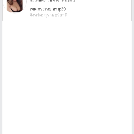
กะเทยค่ะ วัยทำงานคุยกัน
เพศ
:
กระเทย
อายุ
:39
จังหวัด
:
สุราษฎร์ธานี