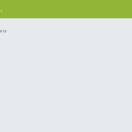
รา
ดวง