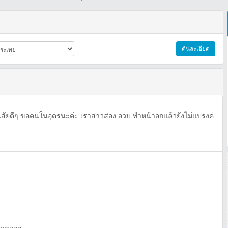
ค้นละเอียด
หาเพื่อนหาแฟนขอใจดีนะ ขอนิสัยดีๆ ขอคนในอุดรนะค่ะ เราสาวสอง อวบ ทำหน้าอกแล้วยังไม่แปรงค่ะ อยากมีแฟนจริงใจ แอดไลน์มา