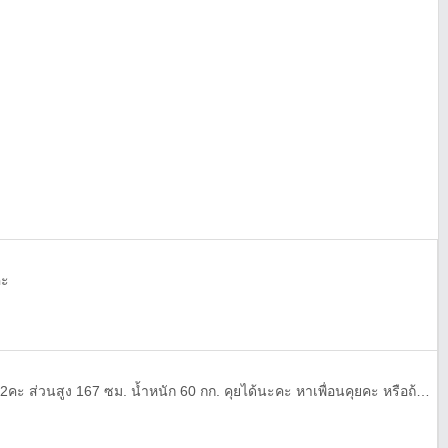
่ะ
สวัสดีคะ ชื่อ อินซ์ นะคะ อายุ 22คะ ส่วนสูง 167 ซม. น้ำหนัก 60 กก. คุยได้นะคะ หาเพื่อนคุยคะ หรือถ้าสะดวก นัดเจอได้คะ