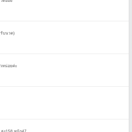
นวดออย
(รับนวด)
ยวหน่อยค่ะ
 สูง158 หนัก47