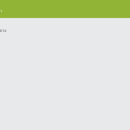
รา
ดวง