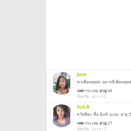
june
หาเพื่อนคุยค่ะ อยากมีเพื่อนคุยค
เพศ
:
กระเทย
อายุ
:44
จังหวัด
:
อุดรธานี
InzLB
เพศ
:
กระเทย
อายุ
:27
จังหวัด
:
อุดรธานี