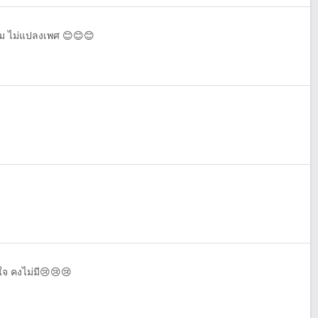
ม ไม่แปลงเพศ 😊😊😊
จ คงไม่มี😢😢😢