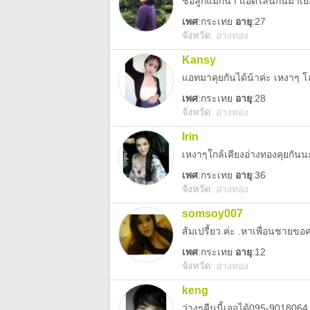
ชื่อลูกแม็กน้า แอดไลน์กันมาเ
เพศ
:
กระเทย
อายุ
:27
จังหวัด
:
อ่างทอง
Kansy
แอทมาคุยกันได้น้าค่ะ เหงาๆ 
เพศ
:
กระเทย
อายุ
:28
จังหวัด
:
อ่างทอง
Irin
เหงาๆใกล้เคียงอ่างทองคุยกันนะ
เพศ
:
กระเทย
อายุ
:36
จังหวัด
:
อ่างทอง
somsoy007
ส้มเปรี้ยว.ค่ะ .หาเพื่อนชาย
เพศ
:
กระเทย
อายุ
:12
จังหวัด
:
อ่างทอง
keng
ว่างๆคืนนี้เจอได้095-9018064