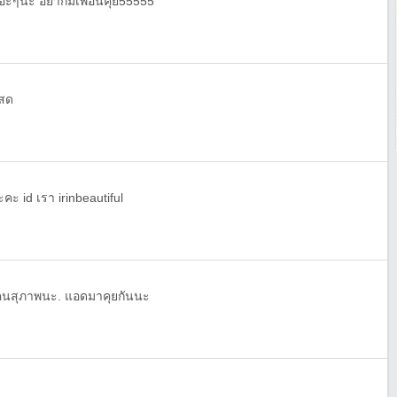
ยอะๆนะ อยากมีเพื่อนคุย55555
โสด
คะ id เรา irinbeautiful
ขอคนสุภาพนะ. แอดมาคุยกันนะ