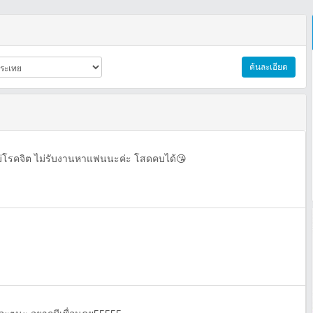
ค้นละเอียด
ไม่โรคจิต ไม่รับงานหาแฟนนะค่ะ โสดคบได้😘