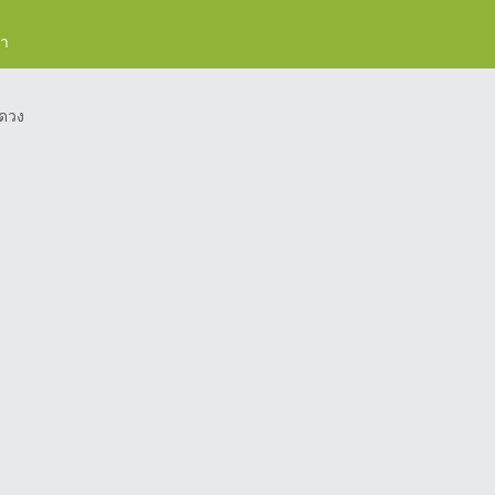
รา
ดวง