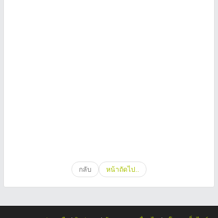
กลับ
หน้าถัดไป..