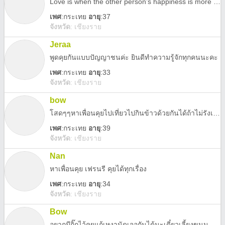
Love is when the other person’s happiness is more important than your own.
เพศ
:
กระเทย
อายุ
:37
จังหวัด
:
เชียงราย
Jeraa
พูดคุยกันแบบปัญญาชนค่ะ ยินดีทำความรู้จักทุกคนนะคะ
เพศ
:
กระเทย
อายุ
:33
จังหวัด
:
เชียงราย
bow
โสดๆๆหาเพื่อนคุยไปเที่ยวไปกินข้าวด้วยกันได้ถ้าไม่รังเกียจ
เพศ
:
กระเทย
อายุ
:39
จังหวัด
:
เชียงราย
Nan
หาเพื่อนคุย เฟรนรี คุยได้ทุกเรื่อง
เพศ
:
กระเทย
อายุ
:34
จังหวัด
:
เชียงราย
Bow
อยากมีกิ๊กไว้คุยแก้เหงานัดเจอกันได้นะเดี๋ยวเลี้ยงขนม