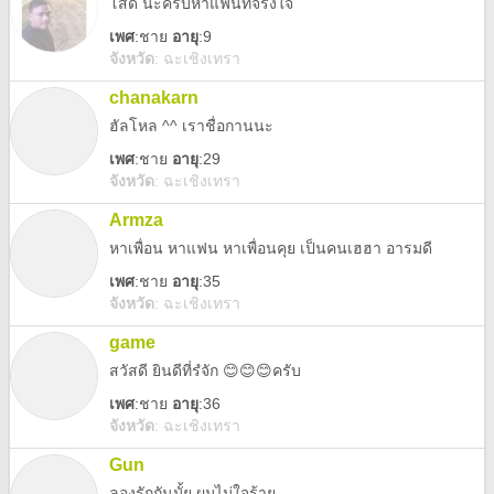
โสด นะครับหาแฟนที่จริงใจ
เพศ
:
ชาย
อายุ
:9
จังหวัด
:
ฉะเชิงเทรา
chanakarn
ฮัลโหล ^^ เราชื่อกานนะ
เพศ
:
ชาย
อายุ
:29
จังหวัด
:
ฉะเชิงเทรา
Armza
หาเพื่อน หาแฟน หาเพื่อนคุย เป็นคนเฮฮา อารมดี
เพศ
:
ชาย
อายุ
:35
จังหวัด
:
ฉะเชิงเทรา
game
สวัสดี ยินดีที่รํจัก 😊😊😊ครับ
เพศ
:
ชาย
อายุ
:36
จังหวัด
:
ฉะเชิงเทรา
Gun
ลองรักกันมั้ย ผมไม่ใจร้าย