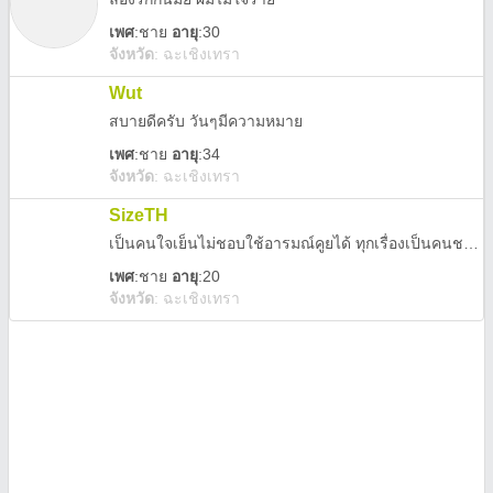
เพศ
:
ชาย
อายุ
:30
จังหวัด
:
ฉะเชิงเทรา
Wut
สบายดีครับ วันๆมีความหมาย
เพศ
:
ชาย
อายุ
:34
จังหวัด
:
ฉะเชิงเทรา
SizeTH
เป็นคนใจเย็นไม่ชอบใช้อารมณ์คูยได้ ทุกเรื่องเป็นคนชอบตามใจแฟนถ้ามีนะผมสูง198 หนัก60 ตอนการคนที่เข้าใจผมเป็นคนมีอารมณ์ทางเพศบ่อยถ้ามีแฟนนะครับถ้ารับได้ทักมาเลยครับID Line poop159873 ออลืมบอกไปขนาดของผม56นัครับ🤭🤭🤭
เพศ
:
ชาย
อายุ
:20
จังหวัด
:
ฉะเชิงเทรา