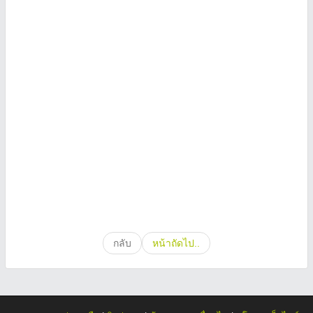
กลับ
หน้าถัดไป..