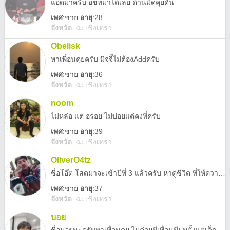
แอดมาครับ อชทมาได้เลย ด้านมืดคุยดัน
เพศ
:
ชาย
อายุ
:28
จังหวัด
:
ฉะเชิงเทรา
Obelisk
หาเพื่อนคุยครับ มิจจี้ไม่ต้องAddครับ
เพศ
:
ชาย
อายุ
:36
จังหวัด
:
ฉะเชิงเทรา
noom
ไม่หล่อ แต่ อร่อย ไม่บ่อยแต่คงที่ครับ
เพศ
:
ชาย
อายุ
:39
จังหวัด
:
ฉะเชิงเทรา
OliverO4tz
ชื่อโอ๊ต โสดมาจะเข้าปีที่ 3 แล้วครับ หาคู่ชีวิต ที่ให้ความสบายใจกันและกัน
เพศ
:
ชาย
อายุ
:37
จังหวัด
:
ฉะเชิงเทรา
บอย