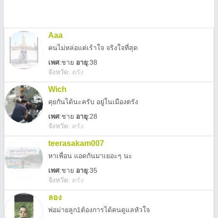
Aaa
คนไม่หล่อแต่เร้าใจ จริงใจที่สุด
เพศ
:
ชาย
อายุ
:38
จังหวัด
:
ตรัง
Wich
คุยกันได้นะครับ อยู่ในเมืองตรัง
เพศ
:
ชาย
อายุ
:28
จังหวัด
:
ตรัง
teerasakam007
หาเพื่อน แอดกันมาเยอะๆ นะ
เพศ
:
ชาย
อายุ
:35
จังหวัด
:
ตรัง
ลอง
พ่อม่ายลูก1ต้องการได้คนดูแลหัวใจ