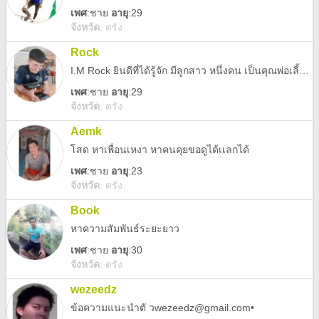
เพศ
:
ชาย
อายุ
:29
จังหวัด
:
ตรัง
Rock
I.M Rock ยินดีที่ได้รู้จัก มีลูกสาว หนึ่งคน เป็นคุณพ่อเลี้ยงเดี่ยวตั่งแต่ลูกเกิดเลย ไม่ได้เดือดร้อนน่ะ ผมก็แค่คนที่เคยเจอเรื่องแย่ๆที่สุดในชีวิตคนหนึ่ง ตัวคนเดียว ไม่มีพ่อหรือแม่ หรือไคร ตัวคนเดียวกับลูกสาวสองคน ( มีคนคุยพอรับฟังปรึกษาระบาย ) ก็พอ เรื่องอื่นๆไห้มันเป็นไปตามเวลาของมัน
เพศ
:
ชาย
อายุ
:29
จังหวัด
:
ตรัง
Aemk
โสด หาเพื่อนเหงา หาคนคุยขอดูได้เเลกได้
เพศ
:
ชาย
อายุ
:23
จังหวัด
:
ตรัง
Book
หาความสัมพันธ์ระยะยาว
เพศ
:
ชาย
อายุ
:30
จังหวัด
:
ตรัง
wezeedz
ข้อความแนะนำตั วwezeedz@gmail.com•