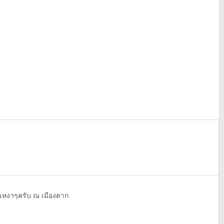
บเหงาๆครับ ณ เมืองตาก