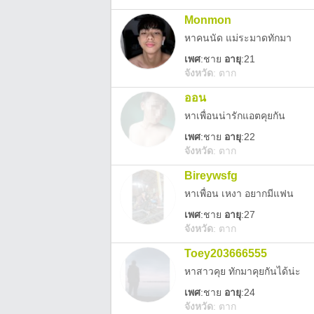
Monmon
หาคนนัด แม่ระมาดทักมา
เพศ
:
ชาย
อายุ
:21
จังหวัด
:
ตาก
ออน
หาเพื่อนน่ารักแอตคุยกัน
เพศ
:
ชาย
อายุ
:22
จังหวัด
:
ตาก
Bireywsfg
หาเพื่อน เหงา อยากมีแฟน
เพศ
:
ชาย
อายุ
:27
จังหวัด
:
ตาก
Toey203666555
หาสาวคุย ทักมาคุยกันได้น่ะ
เพศ
:
ชาย
อายุ
:24
จังหวัด
:
ตาก