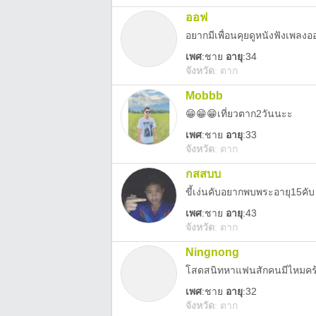
ออฟ
อยากมีเพื่อนคุยดูหนังฟังเพลง
เพศ
:
ชาย
อายุ
:34
จังหวัด
:
ตาก
Mobbb
😁😁😁เที่ยวตาก2วันนะะ
เพศ
:
ชาย
อายุ
:33
จังหวัด
:
ตาก
กสสบบ
ขี้เง่นคับอยากพบพระอายุ15คับ
เพศ
:
ชาย
อายุ
:43
จังหวัด
:
ตาก
Ningnong
โสดสนิทหาแฟนสักคนมีไหมคร
เพศ
:
ชาย
อายุ
:32
จังหวัด
:
ตาก