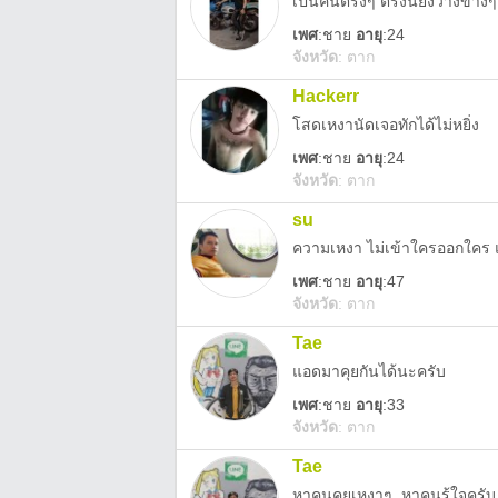
เป็นคนตรงๆ ตรงนี้ยังว่างข้างๆ
เพศ
:
ชาย
อายุ
:24
จังหวัด
:
ตาก
Hackerr
โสดเหงานัดเจอทักได้ไม่หยิ่ง
เพศ
:
ชาย
อายุ
:24
จังหวัด
:
ตาก
su
ความเหงา ไม่เข้าใครออกใคร แ
เพศ
:
ชาย
อายุ
:47
จังหวัด
:
ตาก
Tae
แอดมาคุยกันได้นะครับ
เพศ
:
ชาย
อายุ
:33
จังหวัด
:
ตาก
Tae
หาคนคุยเหงาๆ..หาคนรู้ใจครับ