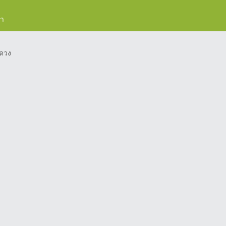
รา
ดวง