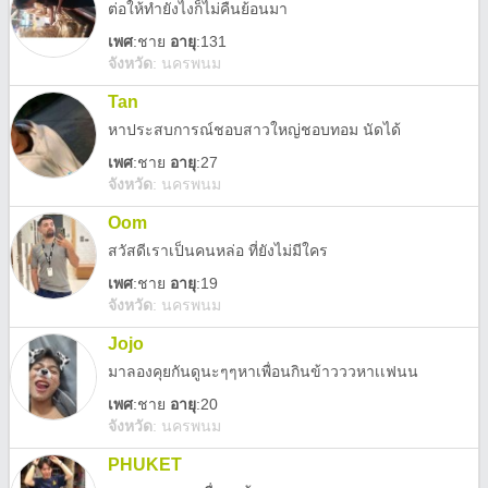
ต่อให้ทำยังไงก็ไม่คืนย้อนมา
เพศ
:
ชาย
อายุ
:131
จังหวัด
:
นครพนม
Tan
หาประสบการณ์ชอบสาวใหญ่ชอบทอม นัดได้
เพศ
:
ชาย
อายุ
:27
จังหวัด
:
นครพนม
Oom
สวัสดีเราเป็นคนหล่อ ที่ยังไม่มีใคร
เพศ
:
ชาย
อายุ
:19
จังหวัด
:
นครพนม
Jojo
มาลองคุยกันดูนะๆๆหาเพื่อนกินข้าวววหาเเฟนน
เพศ
:
ชาย
อายุ
:20
จังหวัด
:
นครพนม
PHUKET