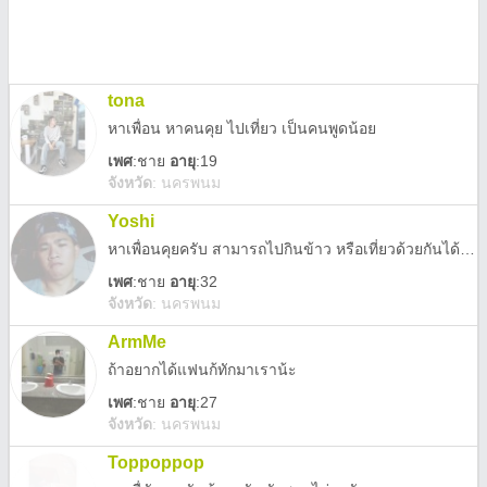
tona
หาเพื่อน หาคนคุย ไปเที่ยว เป็นคนพูดน้อย
เพศ
:
ชาย
อายุ
:19
จังหวัด
:
นครพนม
Yoshi
หาเพื่อนคุยครับ สามารถไปกินข้าว หรือเที่ยวด้วยกันได้ครับ ไม่ผูกมัดครับ
เพศ
:
ชาย
อายุ
:32
จังหวัด
:
นครพนม
ArmMe
ถ้าอยากได้แฟนก้ทักมาเราน้ะ
เพศ
:
ชาย
อายุ
:27
จังหวัด
:
นครพนม
Toppoppop