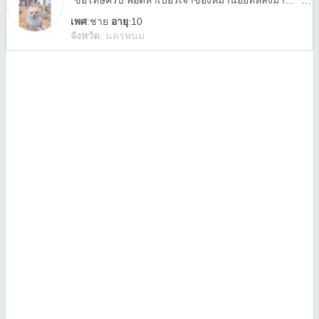
"ขอโทษครับ พอดีหาเบอร์เจ้าของหมาน้อยที่หลงมา…" "ไม่ใช่หรอครับ งั้นขอเป็นเจ้าของใจยูแทนได้มั้ย
เพศ
:
ชาย
อายุ
:10
จังหวัด
:
นครพนม