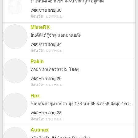
หาเพื่นัดเจอกันข้าวครับ รักสนุกไม่ผูกมัด
เพศ
:
ชาย
อายุ
:38
จังหวัด
:
นครพนม
MisteRX
ยินดีที่ได้รู้จักๆ แอดมาคุยกัน
เพศ
:
ชาย
อายุ
:34
จังหวัด
:
นครพนม
Pakin
ทักมา อำเภอวัยาง🙋 โสดๆ
เพศ
:
ชาย
อายุ
:20
จังหวัด
:
นครพนม
Hpz
ชอบคนอายุมากกว่า สุง 178 นน 65 น้อง56 ฝังมุก2 ความลับ
เพศ
:
ชาย
อายุ
:28
จังหวัด
:
นครพนม
Autmax
สวัสดี ครับ ที่รู้จัก นะครับ อ.เมือง