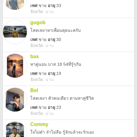
เพศ
:
ชาย
อายุ
:33
จังหวัด
:
น่าน
gugob
โสดเหงาหาเพื่อนคุยนะครับ
เพศ
:
ชาย
อายุ
:30
จังหวัด
:
น่าน
bas
หาคู่นอน บาส 18 54ที่รู้ๆกัน
เพศ
:
ชาย
อายุ
:19
จังหวัด
:
น่าน
Bel
โสดเหงา ตัวคนเดียว ตามหาคู่ชีวิต
เพศ
:
ชาย
อายุ
:23
จังหวัด
:
น่าน
Commy
ใจไม่ดำ จำไม่ลืม รู้จักแล้วจะรักเอง