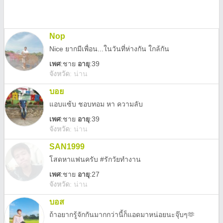
Nop
Nice ยากมีเพื่อน...ในวันที่ห่างกัน ใกล้กัน
เพศ
:
ชาย
อายุ
:39
จังหวัด
:
น่าน
บอย
แอบแซ้บ ชอบทอม หา ความลับ
เพศ
:
ชาย
อายุ
:39
จังหวัด
:
น่าน
SAN1999
โสดหาแฟนครับ #รักวัยทำงาน
เพศ
:
ชาย
อายุ
:27
จังหวัด
:
น่าน
บอส
ถ้าอยากรู้จักกันมากกว่านี้ก็แอดมาหน่อยนะจุ๊บๆ🫶