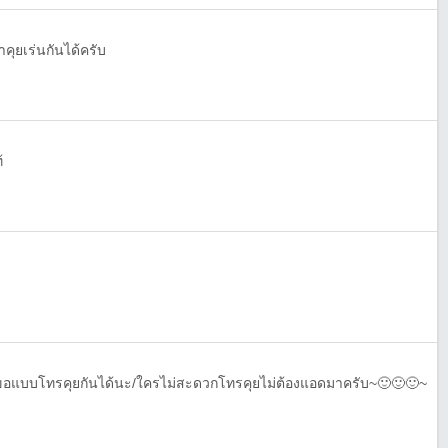
าคุยเร่นกันได้ครับ
้
อแบบโทรคุยกันได้นะ/ใครไม่สะดวกโทรคุยไม่ต้องแอดมาครับ~🙂🙂🙂~