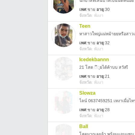
นักบาสที่เล่นบาสเป็นนิดหน่อย
เพศ
:
ชาย
อายุ
:30
จังหวัด
:
พังงา
Teen
หาสาวใหญ่แม่หม้ายยหรือสาว
เพศ
:
ชาย
อายุ
:32
จังหวัด
:
พังงา
Icedekbannn
21 โสด ◌ึ◌ุยได้ค้าบบ สวัสเี
เพศ
:
ชาย
อายุ
:21
จังหวัด
:
พังงา
Slowza
ไลน์ 0637459251 เหงาเมื่อไหร่
เพศ
:
ชาย
อายุ
:28
จังหวัด
:
พังงา
Ball
โสดมากเลยจ้า พร้อมแอบแซบ