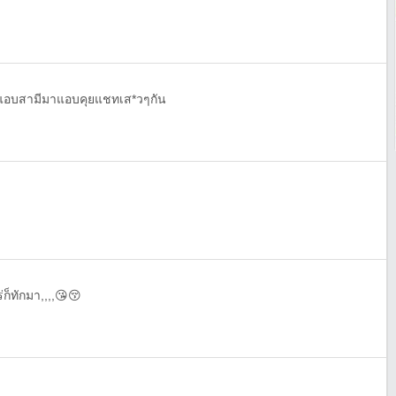
แอบสามีมาแอบคุยแชทเส*วๆกัน
ก็ทักมา,,,,😘😚