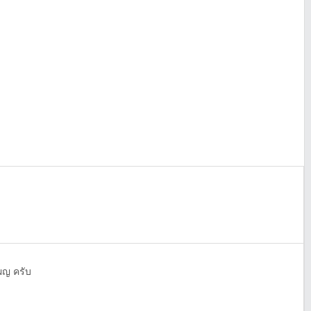
 ผญ ครับ