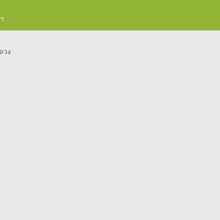
รา
ดวง