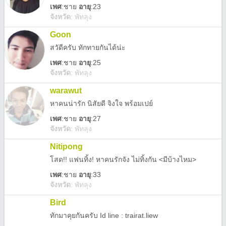
เพศ
:
ชาย
อายุ
:23
จังหวัด
:
พัทลุง
Goon
สวัดีครับ ทักทายกันได้น่ะ
เพศ
:
ชาย
อายุ
:25
จังหวัด
:
พัทลุง
warawut
หาคนน่ารัก นิสัยดี จิงใจ พร้อมเปย์
เพศ
:
ชาย
อายุ
:27
จังหวัด
:
พัทลุง
Nitipong
โสด!! แฟนทิ้ง! หาคนรักจัง ไม่ทิ้งกัน <มีบ้างไหม>
เพศ
:
ชาย
อายุ
:33
จังหวัด
:
พัทลุง
Bird
ทักมาคุยกันครับ Id line : trairat.liew