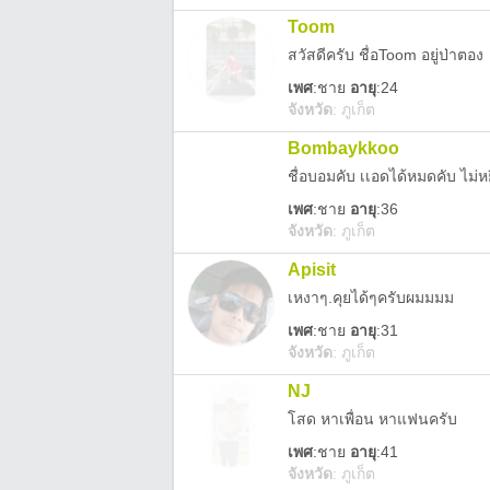
Toom
สวัสดีครับ ชื่อToom อยู่ป่าตอง
เพศ
:
ชาย
อายุ
:24
จังหวัด
:
ภูเก็ต
Bombaykkoo
ชื่อบอมคับ เเอดได้หมดคับ ไม่หยิ
เพศ
:
ชาย
อายุ
:36
จังหวัด
:
ภูเก็ต
Apisit
เหงาๆ.คุยได้ๆครับผมมมม
เพศ
:
ชาย
อายุ
:31
จังหวัด
:
ภูเก็ต
NJ
โสด หาเพื่อน หาแฟนครับ
เพศ
:
ชาย
อายุ
:41
จังหวัด
:
ภูเก็ต