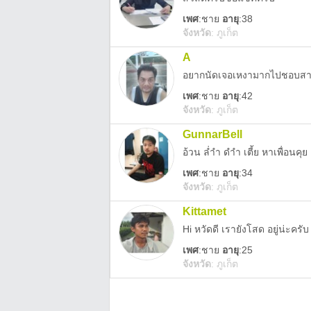
เพศ
:
ชาย
อายุ
:38
จังหวัด
:
ภูเก็ต
A
อยากนัดเจอเหงามากไปชอบส
เพศ
:
ชาย
อายุ
:42
จังหวัด
:
ภูเก็ต
GunnarBell
อ้วน ล่ำำ ดำำ เตี้ย หาเพื่อนคุ
เพศ
:
ชาย
อายุ
:34
จังหวัด
:
ภูเก็ต
Kittamet
Hi หวัดดี เรายังโสด อยู่น่ะครับ
เพศ
:
ชาย
อายุ
:25
จังหวัด
:
ภูเก็ต