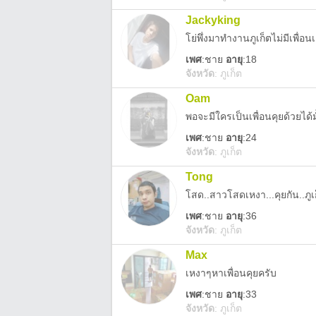
Jackyking
โย่พึ่งมาทำงานภูเก็ตไม่มีเพื
เพศ
:
ชาย
อายุ
:18
จังหวัด
:
ภูเก็ต
Oam
พอจะมีใครเป็นเพื่อนคุยด้วยได้ม
เพศ
:
ชาย
อายุ
:24
จังหวัด
:
ภูเก็ต
Tong
โสด..สาวโสดเหงา...คุยกัน..ภูเก
เพศ
:
ชาย
อายุ
:36
จังหวัด
:
ภูเก็ต
Max
เหงาๆหาเพื่อนคุยครับ
เพศ
:
ชาย
อายุ
:33
จังหวัด
:
ภูเก็ต