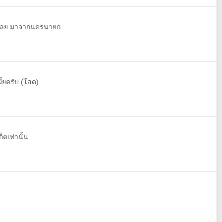
่อนเลย มาจากนครนายก
ั้ยครับ (โสด)
็ตเท่านั้น