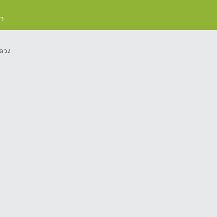
รา
ดวง