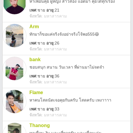
หาเพื่อนคุย ผู้หญิง สาวสอง แอดมา คุยได้ทุกเรื่อง
เพศ
:
ชาย
อายุ
:21
จังหวัด
:
มหาสารคาม
Arm
ทักมาก็ขอแค่จริงจังอย่าจริงโจ้พอ555😆
เพศ
:
ชาย
อายุ
:26
จังหวัด
:
มหาสารคาม
bank
ชอบสนุก สนาน วันเวลา ที่ผ่านมาไม่จดจำ
เพศ
:
ชาย
อายุ
:36
จังหวัด
:
มหาสารคาม
Flame
หาคนโสดนัดเจอคุยกันครับ โสดครับ เหงาาาา
เพศ
:
ชาย
อายุ
:33
จังหวัด
:
มหาสารคาม
Thanong