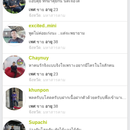
แอบคุย ทักมาคุยกัน นัดเจอได้
เพศ
:
ชาย
อายุ
:23
จังหวัด
:
มหาสารคาม
excited..mini
พูดไม่ค่อยเก่งนะ ..แต่จะพยายาม
เพศ
:
ชาย
อายุ
:38
จังหวัด
:
มหาสารคาม
Chaynuy
หาคนรักจิงแบบจิงใจเพราะอยากมีไครในใจสักคน
เพศ
:
ชาย
อายุ
:23
จังหวัด
:
มหาสารคาม
khunpon
พลครับบโสดครับบฝากเนื้อฝากตัวด้วยครับบพึ่งเข้ามาเล่น
เพศ
:
ชาย
อายุ
:38
จังหวัด
:
มหาสารคาม
Supachi
ว่างคับโสดคับ ทักได้แจอได้คับ