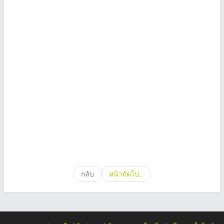
กลับ
หน้าถัดไป..