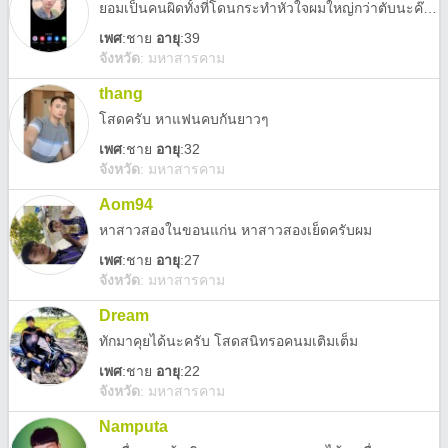
ยอมเป็นคนผิดทั้งที่โดนกระทำหัวใจผมใหญ่กว่าตับนะค๊าบบบ
เพศ
:
ชาย
อายุ
:39
จังหวัด
:
มหาสารคาม
thang
โสดครับ หาแฟนคบกันยาวๆ
เพศ
:
ชาย
อายุ
:32
จังหวัด
:
มหาสารคาม
Aom94
หาสาวสองในขอนแก่น หาสาวสองเย็ดครับผม
เพศ
:
ชาย
อายุ
:27
จังหวัด
:
มหาสารคาม
Dream
ทักมาคุยได้นะครับ โสดสนิทรอคนมเติมเต็ม
เพศ
:
ชาย
อายุ
:22
จังหวัด
:
มหาสารคาม
Namputa