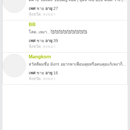
เพศ
:
ชาย
อายุ
:27
จังหวัด
:
สงขลา
BB
โสด..เหงา...🥰🥰🥰🥰🥰🥰🥰🥰🥰
เพศ
:
ชาย
อายุ
:39
จังหวัด
:
สงขลา
Mangkorn
สวัสดีผมชื่อ มังกร อยากหาเพื่อนคุยหรือคนคุยแก้เหงาก็ได้คับ อายุเท่าไรก็ได้คับ
เพศ
:
ชาย
อายุ
:16
จังหวัด
:
สงขลา