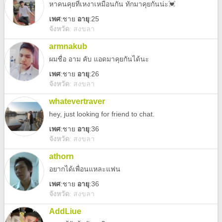
หาคนคุยที่เหงาเหมือนกัน ทักมาคุยกันน่ะ💓
เพศ
:
ชาย
อายุ
:25
จังหวัด
:
สงขลา
armnakub
ผมชื่อ อาม คับ แอดมาคุยกันได้นะ
เพศ
:
ชาย
อายุ
:26
จังหวัด
:
สงขลา
whatevertraver
hey, just looking for friend to chat.
เพศ
:
ชาย
อายุ
:36
จังหวัด
:
สงขลา
athorn
อยากได้เพื่อนแหละแฟน
เพศ
:
ชาย
อายุ
:36
จังหวัด
:
สงขลา
AddLiue