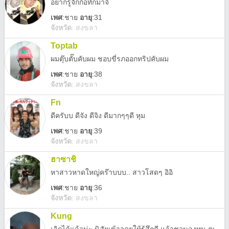
อยากรู้จักก้อทักมาจิ
เพศ
:
ชาย
อายุ
:31
จังหวัด
:
สงขลา
Toptab
ผมตุ๊บตั๊บคับผม ชอบขี่รภออกทริปคับผม
เพศ
:
ชาย
อายุ
:38
จังหวัด
:
สงขลา
Fn
ดีครับบ ดีจัง ดีจิง ดีมากๆๆดี หุม
เพศ
:
ชาย
อายุ
:39
จังหวัด
:
สงขลา
ฮาซาชิ
หาสาวหาดใหญ่คร๊าบบบ.. สาวโสดๆ อิอิ
เพศ
:
ชาย
อายุ
:36
จังหวัด
:
สงขลา
Kung