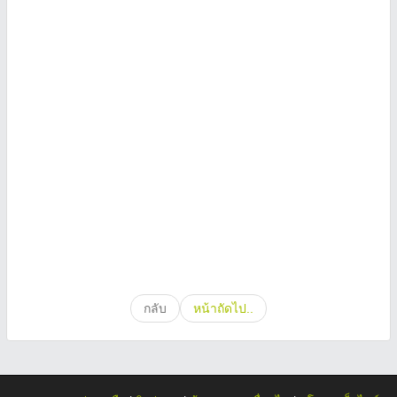
กลับ
หน้าถัดไป..