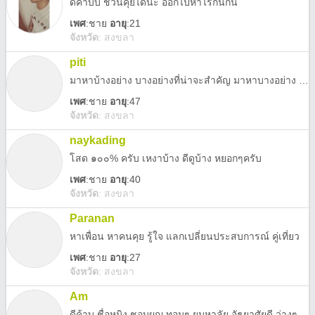
ดีค้าบบ ชวนคุยได้นะ ออกไปหาไรกินกัน
เพศ
:
ชาย
อายุ
:21
จังหวัด
:
สงขลา
piti
มาหาบ้างอย่าง บางอย่างที่น่าจะสำคัญ มาหาบางอย่าง บางอย่างที่โหยหา
เพศ
:
ชาย
อายุ
:47
จังหวัด
:
สงขลา
naykading
โสด ๑๐๐% ครับ เหงาบ้าง ดีดูบ้าง หยอกๆครับ
เพศ
:
ชาย
อายุ
:40
จังหวัด
:
สงขลา
Paranan
หาเพื่อน หาคนคุย รู้ใจ แลกเปลี่ยนประสบการณ์ คู่เที่ยว
เพศ
:
ชาย
อายุ
:27
จังหวัด
:
สงขลา
Am
ดีค้าบ ชื่อหมิง ชอบผญ.ทอมๆ ยุมหาลัย อัธยาศัยดี ว่างๆมาคุยกันได้นะครับ