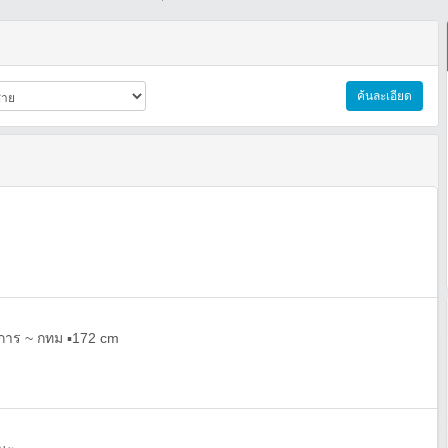
ค้นละเอียด
าการ ~ กทม ▪️172 cm