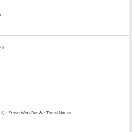
ง
คุย
s 💪 : Street WorkOut ⛺️ : Travel Nature