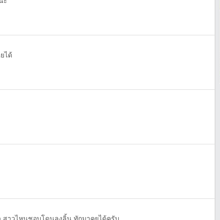
้นะ
ุยได้
 สาวไหนชอบโดนลงลิ้น ทักมาคุยได้ครับ