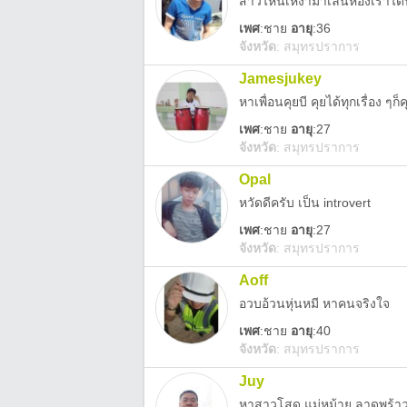
สาวไหนเหงามาเล่นห้องเราได
เพศ
:
ชาย
อายุ
:36
จังหวัด
:
สมุทรปราการ
Jamesjukey
หาเพื่อนคุยบี คุยได้ทุกเรื่อง ๆก็ค
เพศ
:
ชาย
อายุ
:27
จังหวัด
:
สมุทรปราการ
Opal
หวัดดีครับ เป็น introvert
เพศ
:
ชาย
อายุ
:27
จังหวัด
:
สมุทรปราการ
Aoff
อวบอ้วนหุ่นหมี หาคนจริงใจ
เพศ
:
ชาย
อายุ
:40
จังหวัด
:
สมุทรปราการ
Juy
หาสาวโสด แม่หม้าย ลาดพร้าว