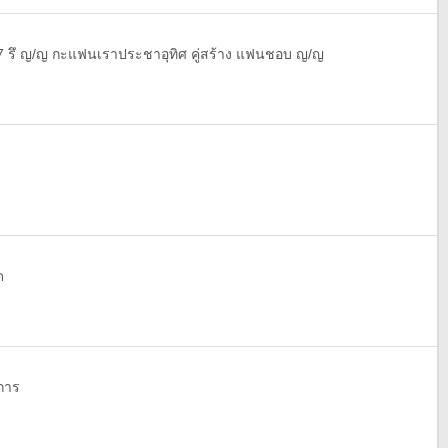
7 รึ ญ/ญ กะแฟนเราประชาอุทิศ คู่สร้าง แฟนชอบ ญ/ญ
ด
การ