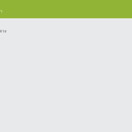
รา
ดวง