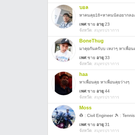
บอล
หาคนคุย18+หาคนนัดอยากลอ
เพศ
:
ชาย
อายุ
:23
จังหวัด
:
สมุทรปราการ
BoneThug
มาคุยกันครับบ เหงาๆ หาเพื่อน
เพศ
:
ชาย
อายุ
:33
จังหวัด
:
สมุทรปราการ
haa
หาเพื่อนคุย หาเพื่อนคุยว่างๆ
เพศ
:
ชาย
อายุ
:44
จังหวัด
:
สมุทรปราการ
Moss
👷 : Civil Engineer 🎾 : Tenni
เพศ
:
ชาย
อายุ
:31
จังหวัด
:
สมุทรปราการ