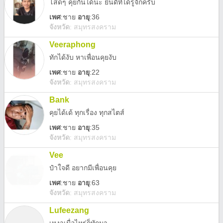
โสดๆ คุยกันได้นะ ยินดีที่ได้รู้จักครับ
เพศ
:
ชาย
อายุ
:36
จังหวัด
:
สมุทรสงคราม
Veeraphong
ทักได้งับ หาเพื่อนคุยงับ
เพศ
:
ชาย
อายุ
:22
จังหวัด
:
สมุทรสงคราม
Bank
คุยได้เด้ ทุกเรื่อง ทุกสไตส์
เพศ
:
ชาย
อายุ
:35
จังหวัด
:
สมุทรสงคราม
Vee
ป๋าใจดี อยากมีเพื่อนคุย
เพศ
:
ชาย
อายุ
:63
จังหวัด
:
สมุทรสงคราม
Lufeezang