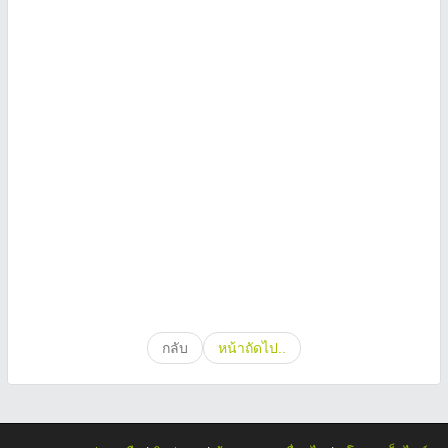
กลับ
หน้าถัดไป..