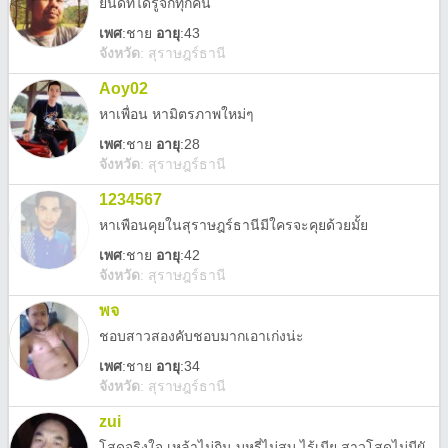
ยินดีที่ได้รู้จักทุกคน
เพศ
:
ชาย
อายุ
:43
จังหวัด
:
สุราษฎร์ธานี
Aoy02
หาเพื่อน หามิตรภาพใหม่ๆ
เพศ
:
ชาย
อายุ
:28
จังหวัด
:
สุราษฎร์ธานี
1234567
หาเพือนคุยในสุราษฎร์ธานีมีใครจะคุยด้วยมั้ย
เพศ
:
ชาย
อายุ
:42
จังหวัด
:
สุราษฎร์ธานี
พจ
ชอบสาวสองคับชอบมากเอาเก่งน่ะ
เพศ
:
ชาย
อายุ
:34
จังหวัด
:
สุราษฎร์ธานี
zui
โสดจริงใจ เหล้าไม่กิน บุหรี่ไม่สูบ ไร้เมีย สาวโสดไม่มีผัว โสด ทักมาได้น่ะ