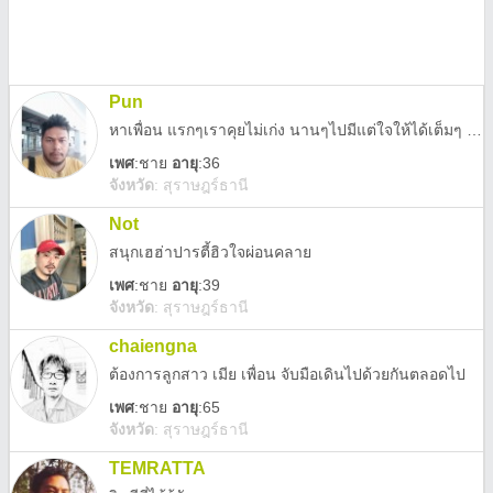
Pun
หาเพื่อน แรกๆเราคุยไม่เก่ง นานๆไปมีแต่ใจให้ได้เต็มๆ คุยได้ทุกเรื่อง
เพศ
:
ชาย
อายุ
:36
จังหวัด
:
สุราษฎร์ธานี
Not
สนุกเฮฮ่าปารตี้ฮิวใจผ่อนคลาย
เพศ
:
ชาย
อายุ
:39
จังหวัด
:
สุราษฎร์ธานี
chaiengna
ต้องการลูกสาว​ เมีย​ เพื่อน​ จับมือเดินไปด้วยกันตลอดไป
เพศ
:
ชาย
อายุ
:65
จังหวัด
:
สุราษฎร์ธานี
TEMRATTA