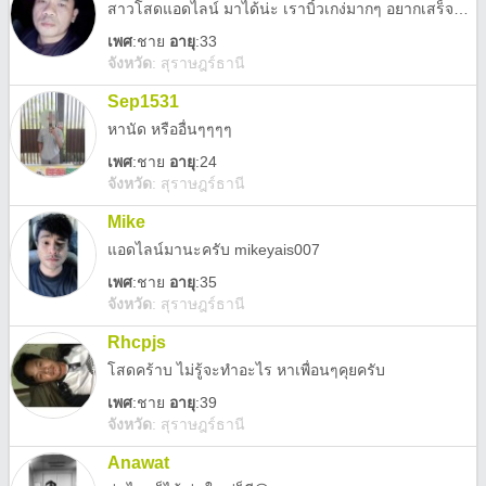
สาวโสดแอดไลน์ มาได้น่ะ เราบิ้วเกง่มากๆ อยากเสร็จทักมาได้น่ะ
เพศ
:
ชาย
อายุ
:33
จังหวัด
:
สุราษฎร์ธานี
Sep1531
หานัด หรืออื่นๆๆๆๆ
เพศ
:
ชาย
อายุ
:24
จังหวัด
:
สุราษฎร์ธานี
Mike
แอดไลน์มานะครับ mikeyais007
เพศ
:
ชาย
อายุ
:35
จังหวัด
:
สุราษฎร์ธานี
Rhcpjs
โสดคร้าบ ไม่รู้จะทำอะไร หาเพื่อนๆคุยครับ
เพศ
:
ชาย
อายุ
:39
จังหวัด
:
สุราษฎร์ธานี
Anawat