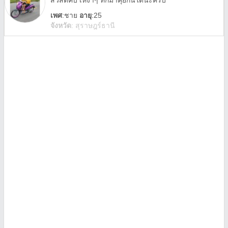
สวัสดีคับ เหงาๆ ทักมาคุยกันใด้น่ะครับ
เพศ
:
ชาย
อายุ
:25
จังหวัด
:
สุราษฎร์ธานี