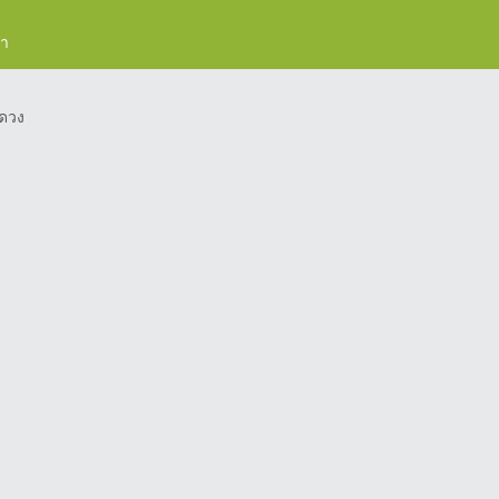
รา
ดวง