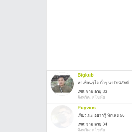
Bigkub
หาเพื่อนรู้ใจ กิ๊กๆ น่ารักนิสัยดี
เพศ
:
ชาย
อายุ
:33
จังหวัด
:
สุโขทัย
Puyvios
เฟียว.นะ อยากรู้ ทักเลย 56
เพศ
:
ชาย
อายุ
:34
จังหวัด
:
สุโขทัย