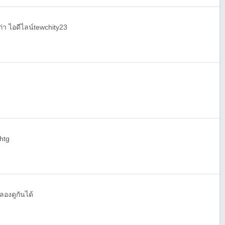
ก่า ไอดีไลน์tewchity23
htg
าลองดูกันได้