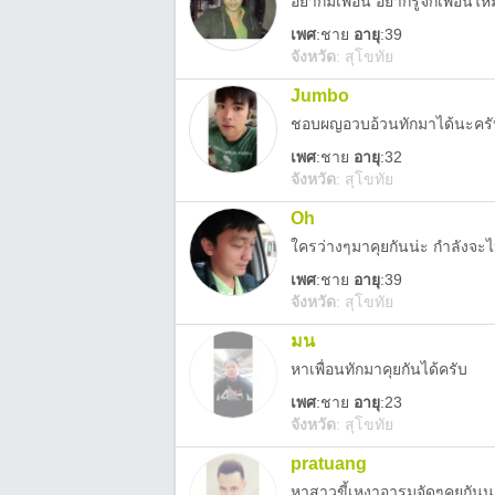
อยากมีเพื่อน อยากรูัจักเพื่อนไห
เพศ
:
ชาย
อายุ
:39
จังหวัด
:
สุโขทัย
Jumbo
ชอบผญอวบอ้วนทักมาได้นะครั
เพศ
:
ชาย
อายุ
:32
จังหวัด
:
สุโขทัย
Oh
ใครว่างๆมาคุยกันน่ะ กำลังจ
เพศ
:
ชาย
อายุ
:39
จังหวัด
:
สุโขทัย
มน
หาเพื่อนทักมาคุยกันได้ครับ
เพศ
:
ชาย
อายุ
:23
จังหวัด
:
สุโขทัย
pratuang
หาสาวขี้เหงาอารมจัดๆคุยกันน