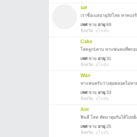
นส
เราชื่อเนสอายุ30โสด หาคนจร
เพศ
:
ชาย
อายุ
:69
จังหวัด
:
สุโขทัย
Cake
โสดลูก1คาบ หาแฟนคนที่พรอบจ
เพศ
:
ชาย
อายุ
:31
จังหวัด
:
สุโขทัย
Wan
หาแฟนครับว่างคุยตลอดไม่หา
เพศ
:
ชาย
อายุ
:33
จังหวัด
:
สุโขทัย
Aot
ฟินลี่ โสด ทัดมาคุยกันได้ไม่หยิ่
เพศ
:
ชาย
อายุ
:25
จังหวัด
:
สุโขทัย