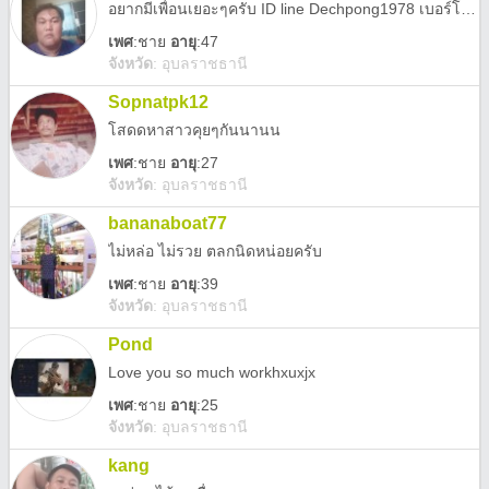
อยากมีเพื่อนเยอะๆครับ ID line Dechpong1978 เบอร์โทร 0886792822 โอ้ครับ ขอคนที่เกิดปี 2524-ปี 2528 น่ะครับ
เพศ
:
ชาย
อายุ
:47
จังหวัด
:
อุบลราชธานี
Sopnatpk12
โสดดหาสาวคุยๆกันนานน
เพศ
:
ชาย
อายุ
:27
จังหวัด
:
อุบลราชธานี
bananaboat77
ไม่หล่อ ไม่รวย ตลกนิดหน่อยครับ
เพศ
:
ชาย
อายุ
:39
จังหวัด
:
อุบลราชธานี
Pond
Love you so much workhxuxjx
เพศ
:
ชาย
อายุ
:25
จังหวัด
:
อุบลราชธานี
kang