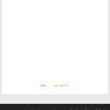
กลับ
หน้าถัดไป..