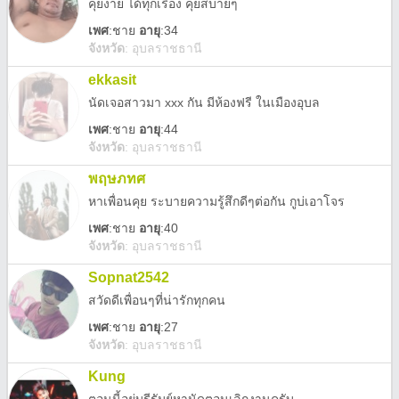
คุยง่าย ได้ทุกเรื่อง คุยสบายๆ
เพศ
:
ชาย
อายุ
:34
จังหวัด
:
อุบลราชธานี
ekkasit
นัดเจอสาวมา xxx กัน มีห้องฟรี ในเมืองอุบล
เพศ
:
ชาย
อายุ
:44
จังหวัด
:
อุบลราชธานี
พฤษภทศ
หาเพื่อนคุย ระบายความรู้สึกดีๆต่อกัน กูบ่เอาโจร
เพศ
:
ชาย
อายุ
:40
จังหวัด
:
อุบลราชธานี
Sopnat2542
สวัดดีเพื่อนๆที่น่ารักทุกคน
เพศ
:
ชาย
อายุ
:27
จังหวัด
:
อุบลราชธานี
Kung