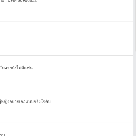
Line : 0994509968as
สียดายยังไม่มีแฟน
ผุ้หญิงอยากเจอแบบจริงใจคับ
มรบ