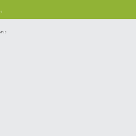
รา
ดวง