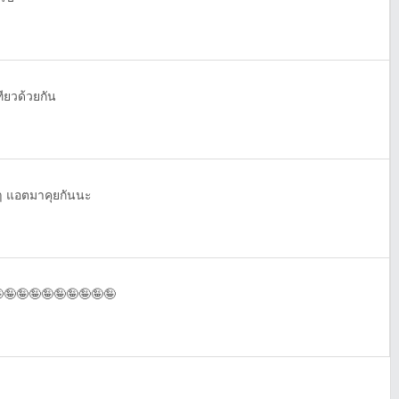
ียวด้วยกัน
อะๆ แอตมาคุยกันนะ
🤪🤪🤪🤪🤪🤪🤪🤪🤪