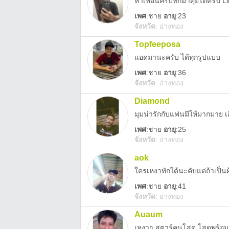
หาเพื่อนครับทักมาคุยได้ครับ 
เพศ
:
ชาย
อายุ
:23
จังหวัด
:
อ่างทอง
Topfeeposa
แอดมานะครับ ได้ทุกรูปแบบ
เพศ
:
ชาย
อายุ
:36
จังหวัด
:
อ่างทอง
Diamond
มุมน่ารักกับแฟนมีให้มากมาย เ
เพศ
:
ชาย
อายุ
:25
จังหวัด
:
อ่างทอง
aok
ใครเหงาทักได้นะคับแต่ถ้าเป็น
เพศ
:
ชาย
อายุ
:41
จังหวัด
:
อ่างทอง
Auaum
เหงาๆ สตาร์คนโสด โสดพร้อ