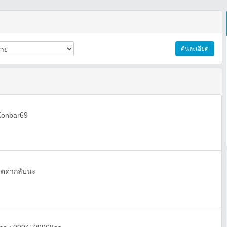
ค้นละเอียด
:Konbar69
ตด่ากลับนะ