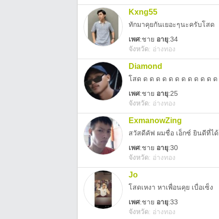
Kxng55
ทักมาคุยกันเยอะๆนะครับโสด
เพศ
:
ชาย
อายุ
:34
จังหวัด
:
อ่างทอง
Diamond
โสด ด ด ด ด ด ด ด ด ด ด ด ด
เพศ
:
ชาย
อายุ
:25
จังหวัด
:
อ่างทอง
ExmanowZing
สวัสดีคัฟ ผมชื่อ เอ็กซ์ ยินดีที่ได
เพศ
:
ชาย
อายุ
:30
จังหวัด
:
อ่างทอง
Jo
โสดเหงา หาเพื่อนคุย เบื่อเซ็ง
เพศ
:
ชาย
อายุ
:33
จังหวัด
:
อ่างทอง