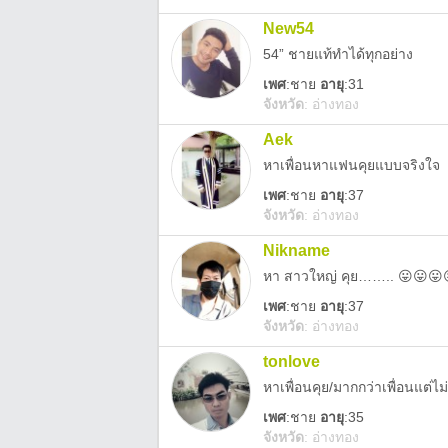
New54
54” ชายแท้ทำได้ทุกอย่าง
เพศ
:
ชาย
อายุ
:31
จังหวัด
:
อ่างทอง
Aek
หาเพื่อนหาแฟนคุยแบบจริงใจ
เพศ
:
ชาย
อายุ
:37
จังหวัด
:
อ่างทอง
Nikname
หา สาวใหญ่ คุย…….. 😛😛😛
เพศ
:
ชาย
อายุ
:37
จังหวัด
:
อ่างทอง
tonlove
หาเพื่อนคุย/มากกว่าเพื่อนแต่ไม
เพศ
:
ชาย
อายุ
:35
จังหวัด
:
อ่างทอง