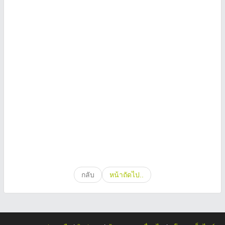
กลับ
หน้าถัดไป..