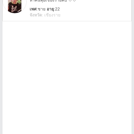
หาคนคุยเชียงรายคั้บ 🤍🤍
เพศ
:
ชาย
อายุ
:22
จังหวัด
:
เชียงราย