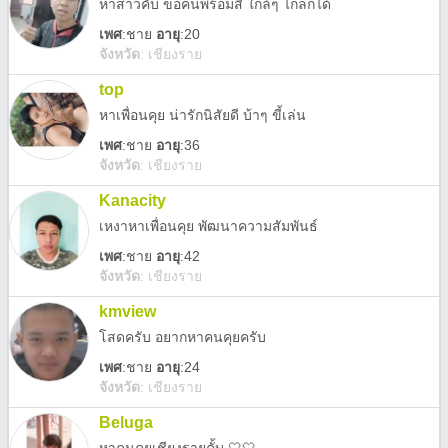
หาสาวคับ ขอคนพร้อมสี้ ใกล้ๆ ไกลก็ได้
เพศ
:
ชาย
อายุ
:20
จังหวัด
:
เชียงราย
top
หาเพื่อนคุย น่ารักนิสัยดี บ้าๆ ขี้เล่น
เพศ
:
ชาย
อายุ
:36
จังหวัด
:
เชียงราย
Kanacity
เหงาหาเพื่อนคุย พัฒนาความสัมพันธ์
เพศ
:
ชาย
อายุ
:42
จังหวัด
:
เชียงราย
kmview
โสดครับ อยากหาคนคุยครับ
เพศ
:
ชาย
อายุ
:24
จังหวัด
:
เชียงราย
Beluga