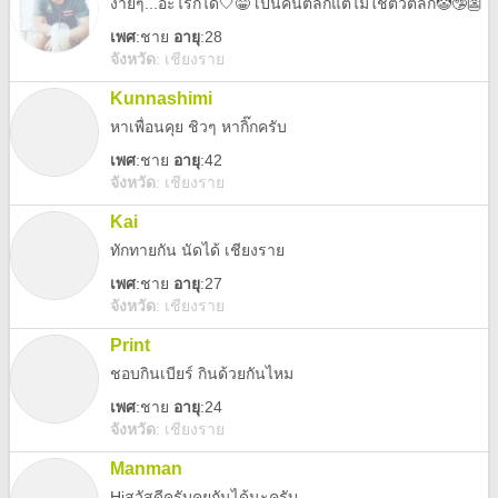
ง่ายๆ...อะไรก็ได้🤍😁 เป็นคนตลกแต่ไม่ใช่ตัวตลก🤡🤥👺
เพศ
:
ชาย
อายุ
:28
จังหวัด
:
เชียงราย
Kunnashimi
หาเพื่อนคุย ชิวๆ หากิ๊กครับ
เพศ
:
ชาย
อายุ
:42
จังหวัด
:
เชียงราย
Kai
ทักทายกัน​ นัดได้​ เชียงราย
เพศ
:
ชาย
อายุ
:27
จังหวัด
:
เชียงราย
Print
ชอบกินเบียร์ กินด้วยกันไหม
เพศ
:
ชาย
อายุ
:24
จังหวัด
:
เชียงราย
Manman
Hiสวัสดีครับคุยกันได้นะครับ