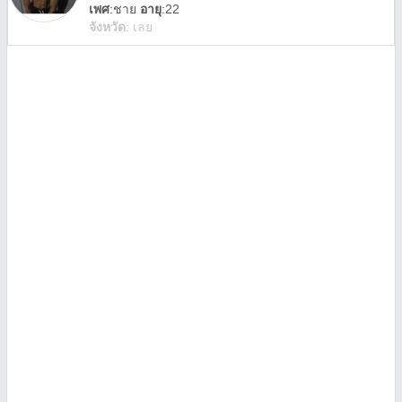
เพศ
:
ชาย
อายุ
:22
จังหวัด
:
เลย