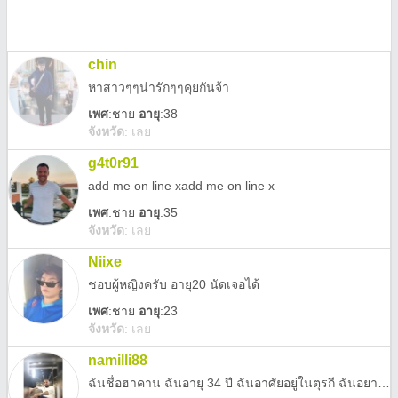
chin
หาสาวๆๆน่ารักๆๆคุยกันจ้า
เพศ
:
ชาย
อายุ
:38
จังหวัด
:
เลย
g4t0r91
add me on line xadd me on line x
เพศ
:
ชาย
อายุ
:35
จังหวัด
:
เลย
Niixe
ชอบผู้หญิงครับ อายุ20 นัดเจอได้
เพศ
:
ชาย
อายุ
:23
จังหวัด
:
เลย
namilli88
ฉันชื่อฮาคาน ฉันอายุ 34 ปี ฉันอาศัยอยู่ในตุรกี ฉันอยากเจอผู้หญิงที่ชอบผู้ชายต่างชาติ