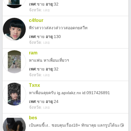
เพศ
:
ชาย
อายุ
:32
จังหวัด
:
เลย
c4four
พีร่วสวววส่สงวส่วววสออดกยสวืท
เพศ
:
ชาย
อายุ
:130
จังหวัด
:
เลย
ram
หาแฟน หาเพื่อนเที่ยวฯ
เพศ
:
ชาย
อายุ
:32
จังหวัด
:
เลย
Txnx
หาเพื่อนคุยครับ ig.apxlakz.nx id:0917426891
เพศ
:
ชาย
อายุ
:24
จังหวัด
:
เลย
bes
เป้นคนขี้เง.. ชอบคุนเรื่อง18+ ทักมาคุย แลกรูปได้นะ😘