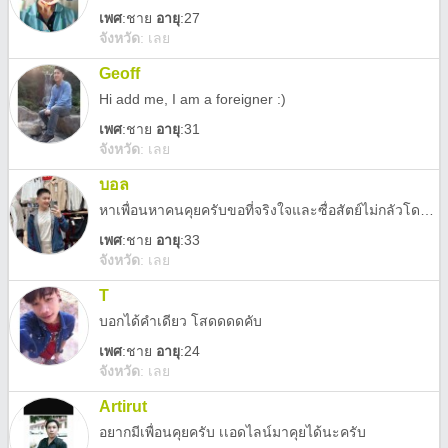
เพศ
:
ชาย
อายุ
:27
จังหวัด
:
เลย
Geoff
Hi add me, I am a foreigner :)
เพศ
:
ชาย
อายุ
:31
จังหวัด
:
เลย
บอล
หาเพื่อนหาคนคุยครับขอที่จริงใจและซื่อสัตย์ไม่กลัวโดนจับก็อย่ามาทะลึ่งใส่เป็นคนใจดีที่ไม่ใจร้ายใส่ใคร
เพศ
:
ชาย
อายุ
:33
จังหวัด
:
เลย
T
บอกได้คำเดียว โสดดดดคับ
เพศ
:
ชาย
อายุ
:24
จังหวัด
:
เลย
Artirut
อยากมีเพื่อนคุยครับ เเอดไลน์มาคุยได้นะครับ