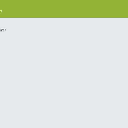
รา
ดวง