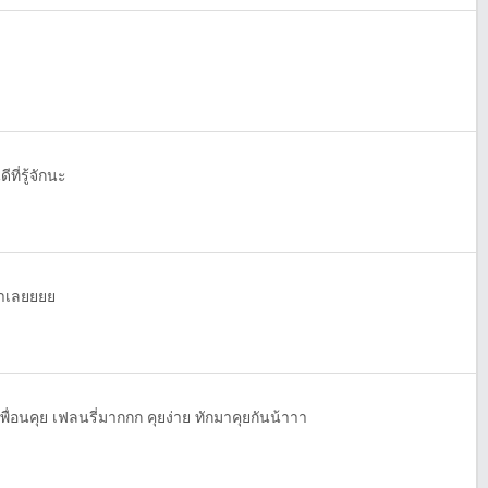
ีที่รู้จักนะ
าเลยยยย
่อนคุย เฟลนรี่มากกก คุยง่าย ทักมาคุยกันน้าาา