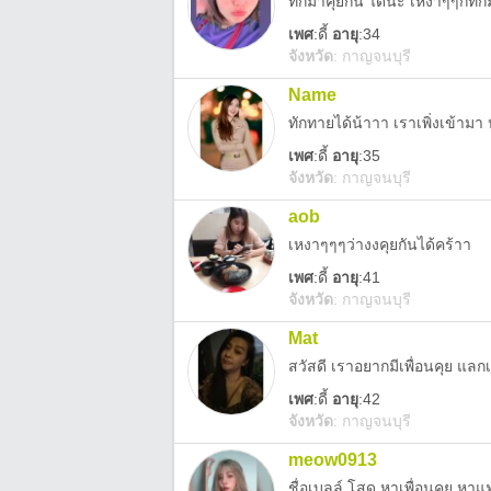
ทักมาคุยกัน ได้นะ เหงาๆๆก็ทัก
เพศ
:
ดี้
อายุ
:34
จังหวัด
:
กาญจนบุรี
Name
ทักทายได้น้าาา เราเพิ่งเข้ามา
เพศ
:
ดี้
อายุ
:35
จังหวัด
:
กาญจนบุรี
aob
เหงาๆๆๆว่างงคุยกันได้คร้าา
เพศ
:
ดี้
อายุ
:41
จังหวัด
:
กาญจนบุรี
Mat
สวัสดี เราอยากมีเพื่อนคุย แล
เพศ
:
ดี้
อายุ
:42
จังหวัด
:
กาญจนบุรี
meow0913