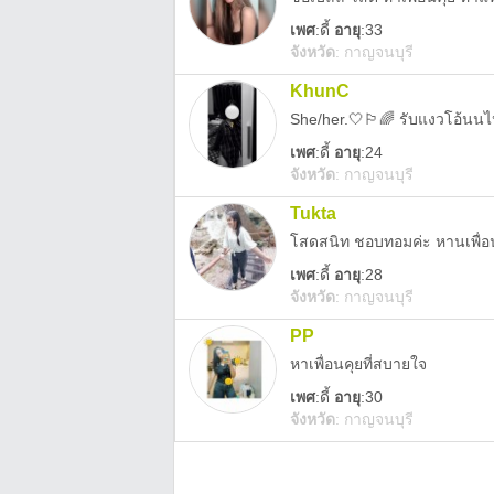
เพศ
:
ดี้
อายุ
:33
จังหวัด
:
กาญจนบุรี
KhunC
She/her.🤍🏳️‍🌈 รับแงวโอ้นนไปเ
เพศ
:
ดี้
อายุ
:24
จังหวัด
:
กาญจนบุรี
Tukta
โสดสนิท ชอบทอมค่ะ หานเพื่อ
เพศ
:
ดี้
อายุ
:28
จังหวัด
:
กาญจนบุรี
PP
หาเพื่อนคุยที่สบายใจ
เพศ
:
ดี้
อายุ
:30
จังหวัด
:
กาญจนบุรี