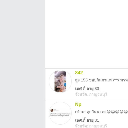
842
สูง 155 ชอบกินกาแฟ \^^/ พรหม
เพศ
:
ดี้
อายุ
:33
จังหวัด
:
กาญจนบุรี
Np
เข้ามาคุยกันนะคะ😁😁😁😁
เพศ
:
ดี้
อายุ
:31
จังหวัด
:
กาญจนบุรี