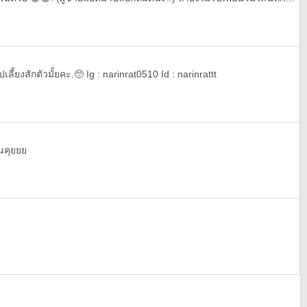
ลี้ยงสักตัวมั้ยคะ.🥺 Ig : narinrat0510 Id : narinrattt
นคุยยย