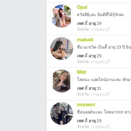
Opal
สวัสดี🙋ค่ะ ยินดีที่ได้รุ้จักค่ะ
เพศ
:
ดี้
อายุ
:29
จังหวัด
:
กาญจนบุรี
makuid
ชื่อ มะขวิด เป็นดี้ อายุ 23 ปี ยินด
เพศ
:
ดี้
อายุ
:29
จังหวัด
:
กาญจนบุรี
Mild
โสดนะ แอดไลน์มานะคะ ทักม
เพศ
:
ดี้
อายุ
:31
จังหวัด
:
กาญจนบุรี
noyworr
ชื่อนอยด์นะคะ โสดมากกก หาเพื
เพศ
:
ดี้
อายุ
:29
จังหวัด
:
กาญจนบุรี