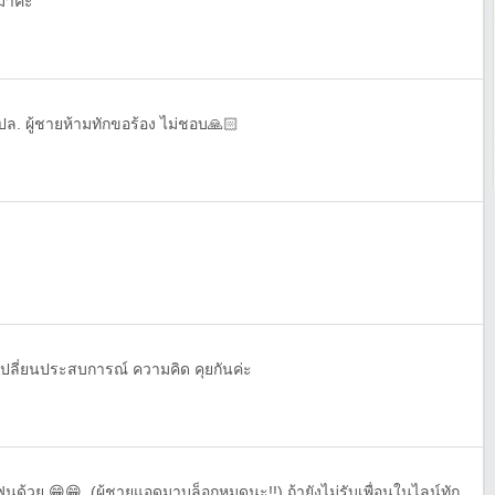
มาค่ะ
 ปล. ผู้ชายห้ามทักขอร้อง ไม่ชอบ🙏🏻
กเปลี่ยนประสบการณ์ ความคิด คุยกันค่ะ
ชื่อเบลล์ โสด หาเพื่อนคุย หาแฟนด้วย 😁😁. (ผู้ชายแอดมาบล็อกหมดนะ!!) ถ้ายังไม่รับเพื่อนในไลน์ทักมาจะไม่ขึ้นนะคะ