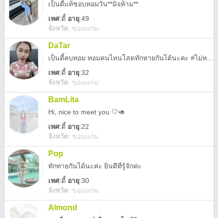
้เป็นดี้แท้ชอบทอมวัน**มิจห้าม**
เพศ
:
ดี้
อายุ
:49
จังหวัด
:
ขอนแก่น
DaTar
เป็นดี้คบทอม ทอมคนไหนโสดทักหายกันได้นะคะ #ไม่หยิ่งนะ #ยินดีที่รู้จักนะคะ 😊
เพศ
:
ดี้
อายุ
:32
จังหวัด
:
ขอนแก่น
BamLita
Hi, nice to meet you 🤍🥑
เพศ
:
ดี้
อายุ
:22
จังหวัด
:
ขอนแก่น
Pop
ทักทายกันได้นะค่ะ ยินดีที่รู้จักค่ะ
เพศ
:
ดี้
อายุ
:30
จังหวัด
:
ขอนแก่น
Almond