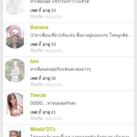
หาเพื่อนคุย แชร์เรื่องราวในชีวิต
เพศ
:
ดี้
อายุ
:33
จังหวัด
:
ขอนแก่น
Banana
🏳️‍🌈หาเพื่อนเที่ยว/เดินเล่น พึ่งมาอยู่ขอนแก่น โสดลูกติด🤣🤣
เพศ
:
ดี้
อายุ
:33
จังหวัด
:
ขอนแก่น
bee
หาเพือนคนคุยกับแฟนค่ะคบยาวๆ
เพศ
:
ดี้
อายุ
:36
จังหวัด
:
ขอนแก่น
Teerak
DDDD....หาทอมคุยกันค่ะ
เพศ
:
ดี้
อายุ
:41
จังหวัด
:
ขอนแก่น
Mhaiiz'DTz