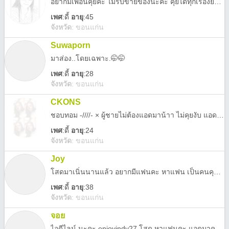
อยากมีเพื่อนคุยคะ ไม่รับขายของนะคะ คุยได้ทุกเรื่องยกเว้นเรื่องลามกค่ะ
เพศ
:
ดี้
อายุ
:45
จังหวัด
:
ขอนแก่น
Suwaporn
มาส่อง..โดยเฉพาะ.🤭🤭
เพศ
:
ดี้
อายุ
:28
จังหวัด
:
ขอนแก่น
CKONS
ชอบทอม -////- × ผู้ชายไม่ต้องแอดมาน้าา ไม่คุยงับ แอดไลน์มาคุยกันเน้อออ♡
เพศ
:
ดี้
อายุ
:24
จังหวัด
:
ขอนแก่น
Joy
โสดมาเนิ่นนานแล้ว อยากมีแฟนคะ หาแฟน เป็นคนคุยไม่เก่งนะคะ แต่จะพยายามเรียนรู้ให้ได้มากที่สุด และยังคงเชื่อเสมอว่าคนเราพบกันไม่ใช่เรื่องบังเอิญ ยังไงลอง แอด มาคุยกันก่อนนะคะ อย่าเพิ่งตัดสินใจหากยังไม่ได้คุยนะคะ🥰💕
เพศ
:
ดี้
อายุ
:38
จังหวัด
:
ขอนแก่น
จอย
ไอดีไลน์ นะคะ enjoyindy27 โสด หาแฟนคะ แอดมาคุยกันนะคะ ชอบไม่ชอบ เรียนรู้กันได้😊