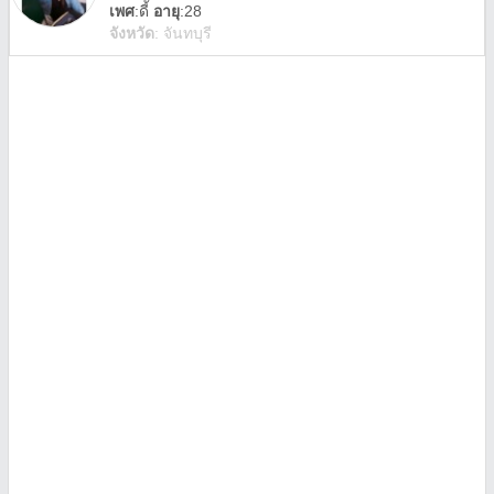
เพศ
:
ดี้
อายุ
:28
จังหวัด
:
จันทบุรี