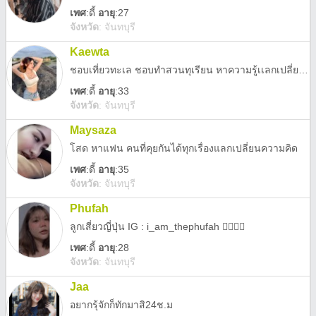
เพศ
:
ดี้
อายุ
:27
จังหวัด
:
จันทบุรี
Kaewta
ชอบเที่ยวทะเล ชอบทำสวนทุเรียน หาความรู้เเลกเปลี่ยนความรู้
เพศ
:
ดี้
อายุ
:33
จังหวัด
:
จันทบุรี
Maysaza
โสด หาแฟน คนที่คุยกันได้ทุกเรื่องแลกเปลี่ยนความคิด
เพศ
:
ดี้
อายุ
:35
จังหวัด
:
จันทบุรี
Phufah
ลูกเสี่ยวญี่ปุ่น IG : i_am_thephufah 🏳️‍🌈🇰🇷
เพศ
:
ดี้
อายุ
:28
จังหวัด
:
จันทบุรี
Jaa
อยากรุ้จักก็ทักมาสิ24ช.ม