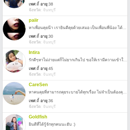
เพศ
:
ดี้
อายุ
:38
จังหวัด
:
จันทบุรี
paiir
หาเพื่อนคุยน๊า เรายินดีคุยด้วยเสมอ เป็นเพื่อนพี่น้อง ได้หมดเยย ^^
เพศ
:
ดี้
อายุ
:30
จังหวัด
:
จันทบุรี
Intira
รักดีๆหาไม่ง่ายแต่ก็ไม่ยากเกินไป​ ขอให้เรามีความเข้าใจในรักก็พอ
เพศ
:
ดี้
อายุ
:45
จังหวัด
:
จันทบุรี
CareSen
หาคนคุยที่สามารถคุยระบายได้ทุกเรื่อง ไม่จำเป็นต้องคุยในสถานะแฟน
เพศ
:
ดี้
อายุ
:36
จังหวัด
:
จันทบุรี
Goldfish
ยินดีที่ได้รู้จักทุกคนนะฮับ :)​