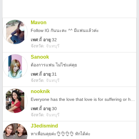
Mavon
Follow IG กันนะคะ ^^ มีแฟนแล้วค่ะ
เพศ
:
ดี้
อายุ
:32
จังหวัด
:
จันทบุรี
Sanook
ต้องการแฟน ไม่ไช่แค่คุย
เพศ
:
ดี้
อายุ
:31
จังหวัด
:
จันทบุรี
nooknik
Everyone has the love that love is for suffering or happiness.
เพศ
:
ดี้
อายุ
:30
จังหวัด
:
จันทบุรี
J3edismind
หาเพื่อนคุยค่ะ👌👌👌👌 ทักได้ค่ะ