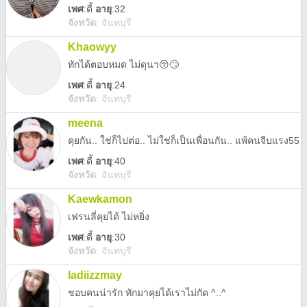
เพศ
:
ดี้
อายุ
:32
จังหวัด
:
จันทบุรี
Khaowyy
ทักได้ตอบหมด ไม่ดุนา😚🙄
เพศ
:
ดี้
อายุ
:24
จังหวัด
:
จันทบุรี
meena
คุยกัน.. ใช่ก็ไปต่อ.. ไม่ใช่ก็เป็นเพื่อนกัน.. แพ้คนจีบแรง55
เพศ
:
ดี้
อายุ
:40
จังหวัด
:
จันทบุรี
Kaewkamon
เฟรนลี่คุยได้ ไม่หยิ่ง
เพศ
:
ดี้
อายุ
:30
จังหวัด
:
จันทบุรี
ladiizzmay
ชอบคนน่ารัก ทักมาคุยได้เราไม่กัด ^..^