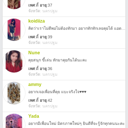
เพศ
:
ดี้
อายุ
:37
จังหวัด
:
นครปฐม
koidiiza
คิดว่าเราไม่ดีพอไม่ต้องทักมา อยากทักทักเลยคุยได้ แอดไลน์ก้อได้นะ Line:koi.lovely
เพศ
:
ดี้
อายุ
:39
จังหวัด
:
นครปฐม
Nune
คุยสนุก ขี้เล่น ทักมาคุยกันได้นะคะ
เพศ
:
ดี้
อายุ
:36
จังหวัด
:
นครปฐม
ammy
อยากเจอเพื่อนที่คุย แบะจริงใจ♥️♥️♥️
เพศ
:
ดี้
อายุ
:42
จังหวัด
:
นครปฐม
Yada
อยากมีเพื่อนใหม่ มิตรภาพใหม่ๆ ยินดีที่จะรู้จักทุกคนนะคะ