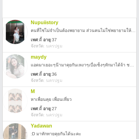
Nupuiistory
คนที่ใช่ไม่จำเป็นต้องพยายาม ส่วนคนไม่ใช่พยายามให้ตายก็ไม่ใช่อยู่ดี #ความเสมอต้น เสมอปลายไม่มีอยู่จริง
เพศ
:
ดี้
อายุ
:37
จังหวัด
:
นครปฐม
maydy
แอดมาเยอะๆน๊ามาคุยกันเหงาๆเบื่อเซ็งๆทักมาได้จ้า ชอบสายเปย์ใครไหวทักมา555
เพศ
:
ดี้
อายุ
:36
จังหวัด
:
นครปฐม
M
หาเพื่อนคุย เพื่อนเที่ยว
เพศ
:
ดี้
อายุ
:27
จังหวัด
:
นครปฐม
Yadawan
:D มาทักทายคุยกันได้นะคะ