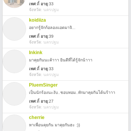
เพศ
:
ดี้
อายุ
:33
จังหวัด
:
นครปฐม
koidiiza
อยากรู้จักก้อลองแอดมาจิ...
เพศ
:
ดี้
อายุ
:39
จังหวัด
:
นครปฐม
Inkink
มาคุยกันนะค้าาา ยินดีที่ได้รู้จักน้าาา
เพศ
:
ดี้
อายุ
:33
จังหวัด
:
นครปฐม
PluemSinger
เป็นนักร้องนะงับ..ชอบทอม..ทักมาคุยกันได้นร้าาา
เพศ
:
ดี้
อายุ
:27
จังหวัด
:
นครปฐม
cherrie
หาเพื่อนคุยกัน มาคุยกันฮะ :))