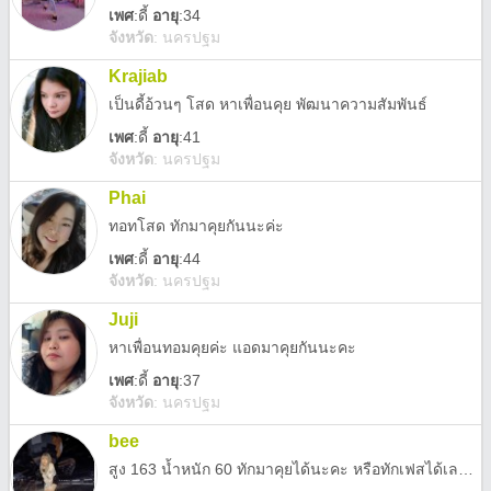
เพศ
:
ดี้
อายุ
:34
จังหวัด
:
นครปฐม
Krajiab
เป็นดี้อ้วนๆ โสด หาเพื่อนคุย พัฒนาความสัมพันธ์
เพศ
:
ดี้
อายุ
:41
จังหวัด
:
นครปฐม
Phai
ทอทโสด ทักมาคุยกันนะค่ะ
เพศ
:
ดี้
อายุ
:44
จังหวัด
:
นครปฐม
Juji
หาเพื่อนทอมคุยค่ะ แอดมาคุยกันนะคะ
เพศ
:
ดี้
อายุ
:37
จังหวัด
:
นครปฐม
bee
สูง 163 น้ำหนัก 60 ทักมาคุยได้นะคะ หรือทักเฟสได้เลย ชอบคนที่เป็นผู้ใหญ่อบอุ่น สูงเท่ากันหรือมากกว่า