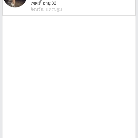
เพศ
:
ดี้
อายุ
:32
จังหวัด
:
นครปฐม